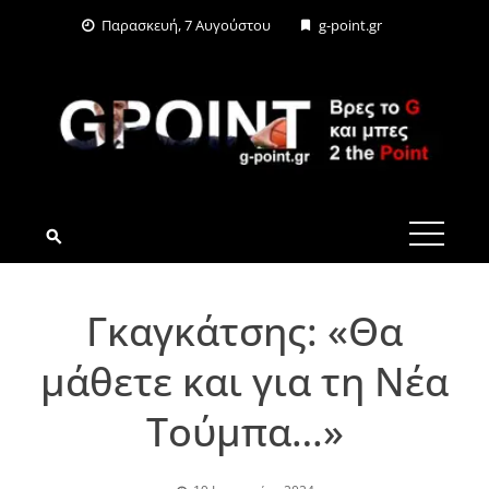
Skip
Παρασκευή, 7 Αυγούστου
g-point.gr
to
content
G-POINT.GR
Γκαγκάτσης: «Θα
μάθετε και για τη Νέα
Τούμπα…»