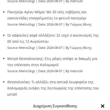
Source:
Metro24.gr
Date: 2026-08-07
By metro24
Πανηγύρι Αγίου Μάμα: Με 20 νέες ταβέρνες και
εκατοντάδες επαγγελματίες το φετινό πανηγύρι
Source:
Metro24.gr
Date: 2026-08-07
By Γιώργος Βένης
Οι κάψουλες καφέ αλλάζουν: Σε ισχύ ο κανονισμός της
ΕΕ από τις 12 Αυγούστου
Source:
Metro24.gr
Date: 2026-08-07
By Γιώργος Βένης
Μετρό Θεσσαλονίκης: Στις ράγες απόψε οι δοκιμές για
την επέκταση στην Καλαμαριά
Source:
Metro24.gr
Date: 2026-08-07
By metro24
Θεσσαλονίκη: Τι αλλάζει στα αστικά λεωφορεία της
Καλαμαριάς ενόψει της λειτουργίας της επέκτασης του
μετρό
Source:
Metro24.gr
Date: 2026-08-07
By metro24
Διαχείριση Συγκατάθεσης