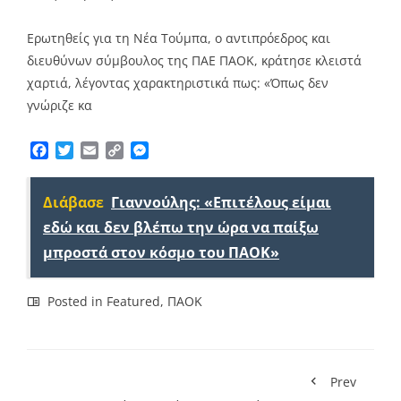
Ερωτηθείς για τη Νέα Τούμπα, ο αντιπρόεδρος και
διευθύνων σύμβουλος της ΠΑΕ ΠΑΟΚ, κράτησε κλειστά
χαρτιά, λέγοντας χαρακτηριστικά πως: «Όπως δεν
γνώριζε κα
Facebook
Twitter
Email
Copy
Messenger
Link
Διάβασε
Γιαννούλης: «Επιτέλους είμαι
εδώ και δεν βλέπω την ώρα να παίξω
μπροστά στον κόσμο του ΠΑΟΚ»
Posted in
Featured
,
ΠΑΟΚ
Prev