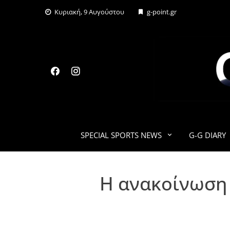
Skip
Κυριακή, 9 Αυγούστου
g-point.gr
to
content
SPECIAL SPORTS NEWS
G-G DIARY
H ανακοίνωση 