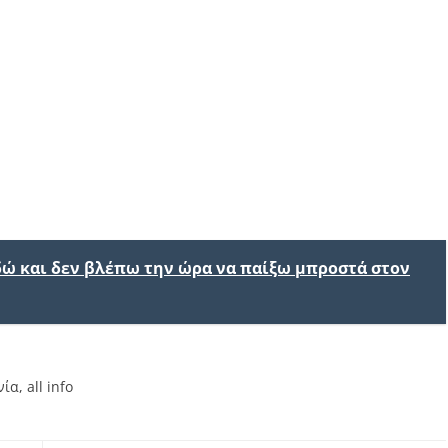
εδώ και δεν βλέπω την ώρα να παίξω μπροστά στον
νία
,
all info