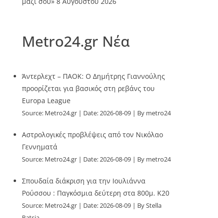
μαζί σου»
8 Αυγούστου 2026
Metro24.gr Νέα
Άντερλεχτ – ΠΑΟΚ: Ο Δημήτρης Γιαννούλης
προορίζεται για βασικός στη ρεβάνς του
Europa League
Source:
Metro24.gr
Date: 2026-08-09
By metro24
Αστρολογικές προβλέψεις από τον Νικόλαο
Γεννηματά
Source:
Metro24.gr
Date: 2026-08-09
By metro24
Σπουδαία διάκριση για την Ιουλιάννα
Ρούσσου : Παγκόσμια δεύτερη στα 800μ. Κ20
Source:
Metro24.gr
Date: 2026-08-09
By Stella
Patsia