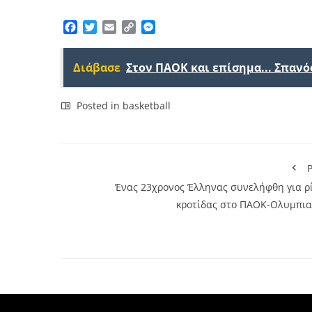
Facebook
Twitter
Email
Copy
Messenger
Link
Διάβασε
Στον ΠΑΟΚ και επίσημα... Σπανό
Posted in
basketball
P
Ένας 23χρονος Έλληνας συνελήφθη για ρ
κροτίδας στο ΠΑΟΚ-Ολυμπια