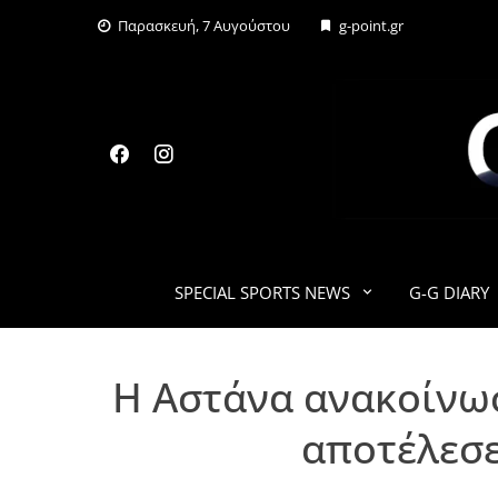
Skip
Παρασκευή, 7 Αυγούστου
g-point.gr
to
content
SPECIAL SPORTS NEWS
G-G DIARY
Η Αστάνα ανακοίνωσ
αποτέλεσε