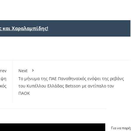
ς και Χαραλαμπίδης!
rev
Next
ίψη
Το μήνυμα της ΠΑΕ Παναθηναϊκός ενόψει της ρεβάνς
κός
του Κυπέλλου Ελλάδας Betsson με αντίπαλο τον
ΠΑΟΚ
Για να παρέ