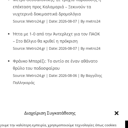
επέκταση προς Καλαμαριά – Ξεκινούν τα
νυχτερινά δοκιμαστικά δρομολόγια
Source:
Metro24.gr
Date: 2026-08-07
By metro24
Ήττα με 1-0 από την Άντερλεχτ για τον ΠΑΟΚ
– Στο Βέλγιο θα κριθεί η πρόκριση
Source:
Metro24.gr
Date: 2026-08-07
By metro24
Φράνκο Μπαρέζι: Το αντίο σε έναν αθάνατο
θρύλο του ποδοσφαίρου
Source:
Metro24.gr
Date: 2026-08-06
By Βαγγέλης
Παλληκαράς
Διαχείριση Συγκατάθεσης
χουμε την καλύτερη εμπειρία, χρησιμοποιούμε τεχνολογίες όπως cookies