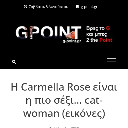
Skip
Σάββατο, 8 Αυγούστου
g-point.gr
to
content
G-POINT.GR
Η Carmella Rose είναι
η πιο σέξι… cat-
woman (εικόνες)