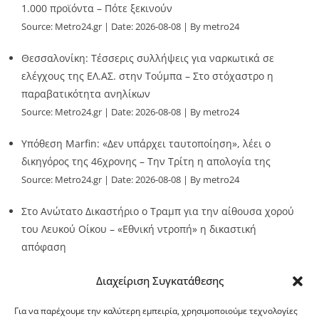
1.000 προϊόντα – Πότε ξεκινούν
Source:
Metro24.gr
Date: 2026-08-08
By metro24
Θεσσαλονίκη: Τέσσερις συλλήψεις για ναρκωτικά σε
ελέγχους της ΕΛ.ΑΣ. στην Τούμπα – Στο στόχαστρο η
παραβατικότητα ανηλίκων
Source:
Metro24.gr
Date: 2026-08-08
By metro24
Υπόθεση Marfin: «Δεν υπάρχει ταυτοποίηση», λέει ο
δικηγόρος της 46χρονης – Την Τρίτη η απολογία της
Source:
Metro24.gr
Date: 2026-08-08
By metro24
Στο Ανώτατο Δικαστήριο ο Τραμπ για την αίθουσα χορού
του Λευκού Οίκου – «Εθνική ντροπή» η δικαστική
απόφαση
Source:
Metro24.gr
Date: 2026-08-08
By metro24
Διαχείριση Συγκατάθεσης
Για να παρέχουμε την καλύτερη εμπειρία, χρησιμοποιούμε τεχνολογίες