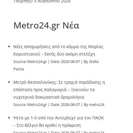
Τούμπας»
5 Αυγούστου 2026
Metro24.gr Νέα
Νέες αποχωρήσεις από το κόμμα της Μαρίας
Καρυστιανού – Εκτός δύο ακόμη στελέχη
Source:
Metro24.gr
Date: 2026-08-07
By Stella
Patsia
Μετρό Θεσσαλονίκης: Σε τροχιά παράδοσης η
επέκταση προς Καλαμαριά – Ξεκινούν τα
νυχτερινά δοκιμαστικά δρομολόγια
Source:
Metro24.gr
Date: 2026-08-07
By metro24
Ήττα με 1-0 από την Άντερλεχτ για τον ΠΑΟΚ
– Στο Βέλγιο θα κριθεί η πρόκριση
Source:
Metro24.gr
Date: 2026-08-07
By metro24