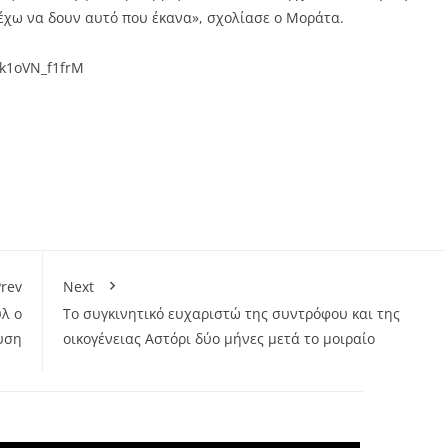
α έχω να δουν αυτό που έκανα», σχολίασε ο Μοράτα.
=k1oVN_f1frM
rev
Next
λ ο
Το συγκινητικό ευχαριστώ της συντρόφου και της
υση
οικογένειας Αστόρι δύο μήνες μετά το μοιραίο