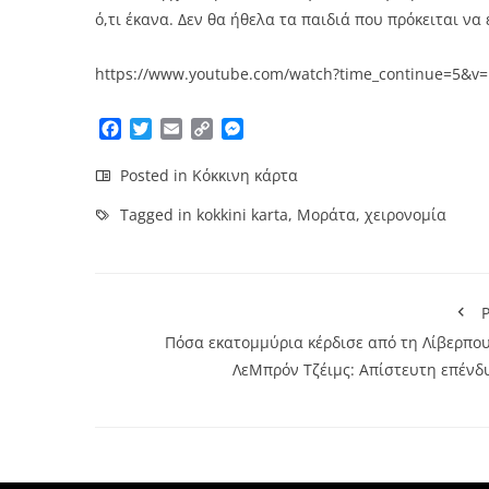
ό,τι έκανα. Δεν θα ήθελα τα παιδιά που πρόκειται ν
https://www.youtube.com/watch?time_continue=5&v
Facebook
Twitter
Email
Copy
Messenger
Link
Posted in
Κόκκινη κάρτα
Tagged in
kokkini karta
,
Μοράτα
,
χειρονομία
P
Πόσα εκατομμύρια κέρδισε από τη Λίβερπου
ΛεΜπρόν Τζέιμς: Απίστευτη επένδ