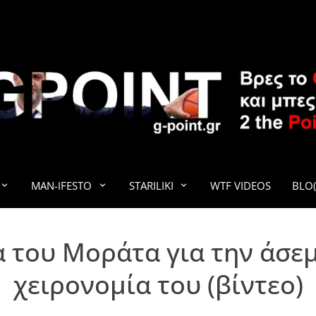
G-POINT
MAN-IFESTO
STARILIKI
WTF VIDEOS
BLO(
 του Μοράτα για την άσε
χειρονομία του (βίντεο)