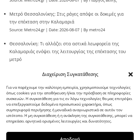
Source:
Metro24.gr
Date: 2026-08-07
By Γιώργος Βένης
Μετρό Θεσσαλονίκης: Στις ράγες απόψε οι δοκιμές για
την επέκταση στην Καλαμαριά
Source:
Metro24.gr
Date: 2026-08-07
By metro24
Θεσσαλονίκη: Τι αλλάζει στα αστικά λεωφορεία της
Καλαμαριάς ενόψει της λειτουργίας της επέκτασης του
μετρό
Source:
Metro24.gr
Date: 2026-08-07
By metro24
Διαχείριση Συγκατάθεσης
Για να παρέχουμε την καλύτερη εμπειρία, χρησιμοποιούμε τεχνολογίες
όπως cookies για την αποθήκευση ή/και την πρόσβαση σε πληροφορίες
συσκευών. Η συγκατάθεση για τις εν λόγω τεχνολογίες θα μας επιτρέψει
να επεξεργαστούμε δεδομένα προσωπικού χαρακτήρα, όπως
G-point.gr
συμπεριφορά περιήγησης ή μοναδικά αναγνωριστικά σε αυτόν τον
ιστότοπο. Η μη συγκατάθεση ή η ανάκληση της συγκατάθεσης, μπορεί να
επηρεάσει αρνητικά ορισμένες λειτουργίες και δυνατότητες.
Αποδοχή