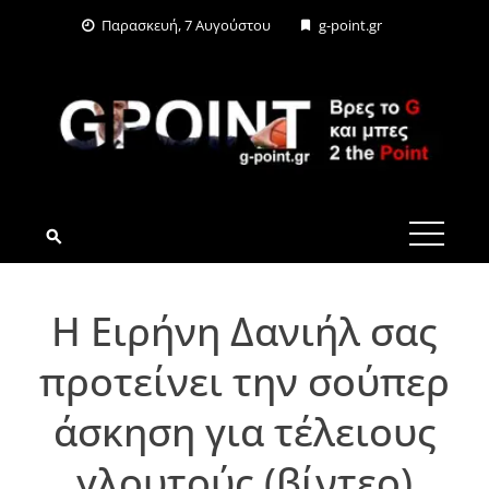
Skip
Παρασκευή, 7 Αυγούστου
g-point.gr
to
content
G-POINT.GR
Η Ειρήνη Δανιήλ σας
προτείνει την σούπερ
άσκηση για τέλειους
γλουτούς (βίντεο)