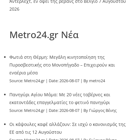
Άντερλεχτ, εν όψει της ρεβάνς στο Βέλγιο
7 Αυγούστου
2026
Metro24.gr Νέα
Φωτιά στη Θέρμη: Μεγάλη κινητοποίηση της
Πυροσβεστικής στο Μονοπήγαδο – Επιχειρούν και
εναέρια μέσα
Source:
Metro24.gr
Date: 2026-08-07
By metro24
Πανηγύρι Αγίου Μάμα: Με 20 νέες ταβέρνες και
εκατοντάδες επαγγελματίες το φετινό πανηγύρι
Source:
Metro24.gr
Date: 2026-08-07
By Γιώργος Βένης
Οι κάψουλες καφέ αλλάζουν: Σε ισχύ ο κανονισμός της
ΕΕ από τις 12 Αυγούστου