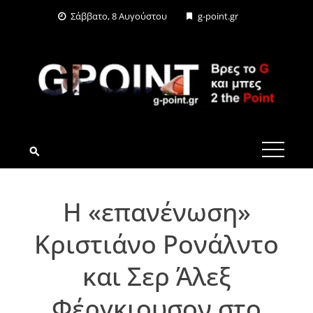
Skip
Σάββατο, 8 Αυγούστου
g-point.gr
to
content
G-POINT.GR
Η «επανένωση»
Κριστιάνο Ρονάλντο
και Σερ Άλεξ
Φέργκιουσον στο