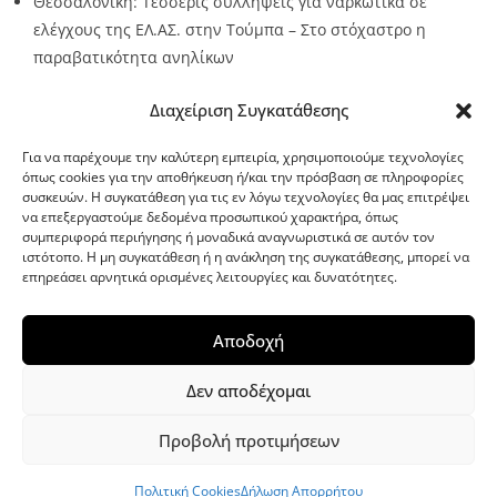
Θεσσαλονίκη: Τέσσερις συλλήψεις για ναρκωτικά σε
ελέγχους της ΕΛ.ΑΣ. στην Τούμπα – Στο στόχαστρο η
παραβατικότητα ανηλίκων
Source:
Metro24.gr
Date: 2026-08-08
By metro24
Διαχείριση Συγκατάθεσης
Για να παρέχουμε την καλύτερη εμπειρία, χρησιμοποιούμε τεχνολογίες
όπως cookies για την αποθήκευση ή/και την πρόσβαση σε πληροφορίες
συσκευών. Η συγκατάθεση για τις εν λόγω τεχνολογίες θα μας επιτρέψει
να επεξεργαστούμε δεδομένα προσωπικού χαρακτήρα, όπως
G-point.gr
συμπεριφορά περιήγησης ή μοναδικά αναγνωριστικά σε αυτόν τον
ιστότοπο. Η μη συγκατάθεση ή η ανάκληση της συγκατάθεσης, μπορεί να
επηρεάσει αρνητικά ορισμένες λειτουργίες και δυνατότητες.
Αποδοχή
Δεν αποδέχομαι
Προβολή προτιμήσεων
WordPress Theme
|
Viral News
by HashThemes
Πολιτική Cookies
Δήλωση Απορρήτου