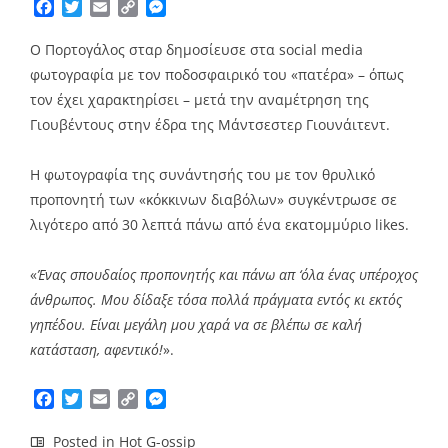
Facebook
Twitter
Email
Copy
Messenger
Link
Ο Πορτογάλος σταρ δημοσίευσε στα social media
φωτογραφία με τον ποδοσφαιρικό του «πατέρα» – όπως
τον έχει χαρακτηρίσει – μετά την αναμέτρηση της
Γιουβέντους στην έδρα της Μάντσεστερ Γιουνάιτεντ.
Η φωτογραφία της συνάντησής του με τον θρυλικό
προπονητή των «κόκκινων διαβόλων» συγκέντρωσε σε
λιγότερο από 30 λεπτά πάνω από ένα εκατομμύριο likes.
«
Ένας σπουδαίος προπονητής και πάνω απ ‘όλα ένας υπέροχος
άνθρωπος. Μου δίδαξε τόσα πολλά πράγματα εντός κι εκτός
γηπέδου. Είναι μεγάλη μου χαρά να σε βλέπω σε καλή
κατάσταση, αφεντικό!
».
Facebook
Twitter
Email
Copy
Messenger
Link
Posted in
Hot G-ossip