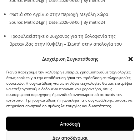
Source:
Metro24.gr
Date: 2026-08-06
By metro24
Φωτιά στο Αγρίνιο στην περιοχή Μεγάλη Χώρα
Source:
Metro24.gr
Date: 2026-08-06
By metro24
Προφυλακίστηκε ο 26χρονος για τη δολοφονία της
Βρετανίδας στην Κυψέλη – Σιωπή στην απολογία του
Source:
Metro24.gr
Date: 2026-08-06
By metro24
Διαχείριση Συγκατάθεσης
Για να παρέχουμε την καλύτερη εμπειρία, χρησιμοποιούμε τεχνολογίες
όπως cookies για την αποθήκευση ή/και την πρόσβαση σε πληροφορίες
συσκευών. Η συγκατάθεση για τις εν λόγω τεχνολογίες θα μας επιτρέψει
να επεξεργαστούμε δεδομένα προσωπικού χαρακτήρα, όπως
G-point.gr
συμπεριφορά περιήγησης ή μοναδικά αναγνωριστικά σε αυτόν τον
ιστότοπο. Η μη συγκατάθεση ή η ανάκληση της συγκατάθεσης, μπορεί να
επηρεάσει αρνητικά ορισμένες λειτουργίες και δυνατότητες.
Αποδοχή
Δεν αποδέχομαι