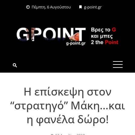
Skip
Πέμπτη, 6 Αυγούστου
g-point.gr
to
content
G-POINT.GR
Η επίσκεψη στον
“στρατηγό” Μάκη…και
η φανέλα δώρο!