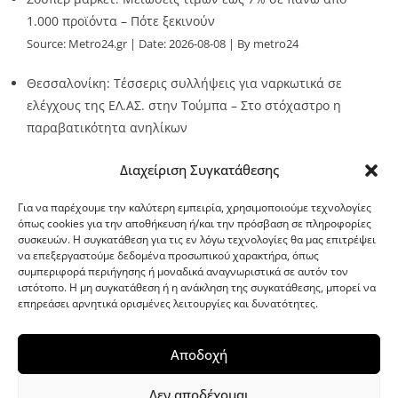
1.000 προϊόντα – Πότε ξεκινούν
Source:
Metro24.gr
Date: 2026-08-08
By metro24
Θεσσαλονίκη: Τέσσερις συλλήψεις για ναρκωτικά σε
ελέγχους της ΕΛ.ΑΣ. στην Τούμπα – Στο στόχαστρο η
παραβατικότητα ανηλίκων
Source:
Metro24.gr
Date: 2026-08-08
By metro24
Διαχείριση Συγκατάθεσης
Για να παρέχουμε την καλύτερη εμπειρία, χρησιμοποιούμε τεχνολογίες
όπως cookies για την αποθήκευση ή/και την πρόσβαση σε πληροφορίες
συσκευών. Η συγκατάθεση για τις εν λόγω τεχνολογίες θα μας επιτρέψει
να επεξεργαστούμε δεδομένα προσωπικού χαρακτήρα, όπως
G-point.gr
συμπεριφορά περιήγησης ή μοναδικά αναγνωριστικά σε αυτόν τον
ιστότοπο. Η μη συγκατάθεση ή η ανάκληση της συγκατάθεσης, μπορεί να
επηρεάσει αρνητικά ορισμένες λειτουργίες και δυνατότητες.
Αποδοχή
Δεν αποδέχομαι