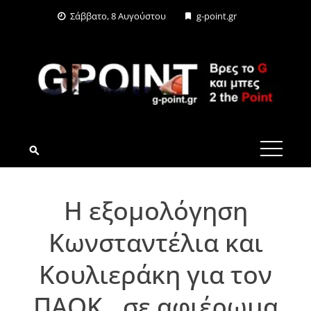
Skip
Σάββατο, 8 Αυγούστου
g-point.gr
to
content
G-POINT.GR
Η εξομολόγηση
Κωνσταντέλια και
Κουλιεράκη για τον
ΠΑΟΚ…σε αφιέρωμα