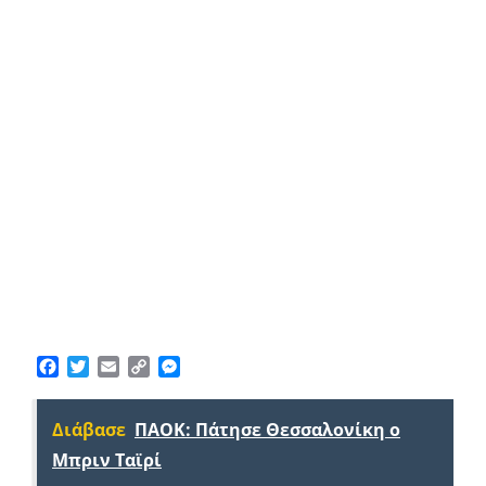
Facebook
Twitter
Email
Copy
Messenger
Link
Διάβασε
ΠΑΟΚ: Πάτησε Θεσσαλονίκη ο
Μπριν Ταϊρί