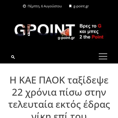
Skip
Πέμπτη, 6 Αυγούστου
g-point.gr
to
content
G-POINT.GR
Η ΚΑΕ ΠΑΟΚ ταξίδεψε
22 χρόνια πίσω στην
τελευταία εκτός έδρας
νίκη επί του