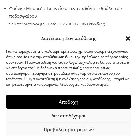
Φράνκο Μπαρέζι: Το αντίο σε έναν αθάνατο θρύλο του
ποδοσφαίρου
Source:
Metro24.gr
Date: 2026-08-06
By Βαγγέλης
Παλληκαράς
Διαχείριση Συγκατάθεσης
Για να παρέχουμε την καλύτερη εμπειρία, χρησιμοποιούμε τεχνολογίες
όπως cookies για την αποθήκευση ή/και την πρόσβαση σε πληροφορίες
συσκευών. Η συγκατάθεση για τις εν λόγω τεχνολογίες θα μας επιτρέψει
να επεξεργαστούμε δεδομένα προσωπικού χαρακτήρα, όπως
G-point.gr
συμπεριφορά περιήγησης ή μοναδικά αναγνωριστικά σε αυτόν τον
ιστότοπο. Η μη συγκατάθεση ή η ανάκληση της συγκατάθεσης, μπορεί να
επηρεάσει αρνητικά ορισμένες λειτουργίες και δυνατότητες.
Αποδοχή
Δεν αποδέχομαι
Προβολή προτιμήσεων