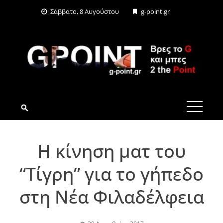
Skip
Σάββατο, 8 Αυγούστου
g-point.gr
to
content
G-POINT.GR
Η κίνηση ματ του
“Τίγρη” για το γήπεδο
στη Νέα Φιλαδέλφεια