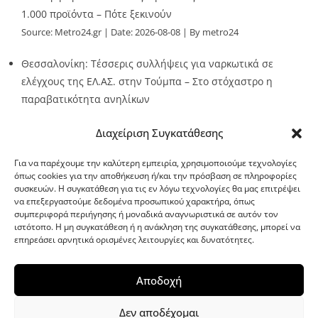
1.000 προϊόντα – Πότε ξεκινούν
Source:
Metro24.gr
Date: 2026-08-08
By metro24
Θεσσαλονίκη: Τέσσερις συλλήψεις για ναρκωτικά σε
ελέγχους της ΕΛ.ΑΣ. στην Τούμπα – Στο στόχαστρο η
παραβατικότητα ανηλίκων
Source:
Metro24.gr
Date: 2026-08-08
By metro24
Διαχείριση Συγκατάθεσης
Για να παρέχουμε την καλύτερη εμπειρία, χρησιμοποιούμε τεχνολογίες
όπως cookies για την αποθήκευση ή/και την πρόσβαση σε πληροφορίες
συσκευών. Η συγκατάθεση για τις εν λόγω τεχνολογίες θα μας επιτρέψει
να επεξεργαστούμε δεδομένα προσωπικού χαρακτήρα, όπως
G-point.gr
συμπεριφορά περιήγησης ή μοναδικά αναγνωριστικά σε αυτόν τον
ιστότοπο. Η μη συγκατάθεση ή η ανάκληση της συγκατάθεσης, μπορεί να
επηρεάσει αρνητικά ορισμένες λειτουργίες και δυνατότητες.
Αποδοχή
Δεν αποδέχομαι