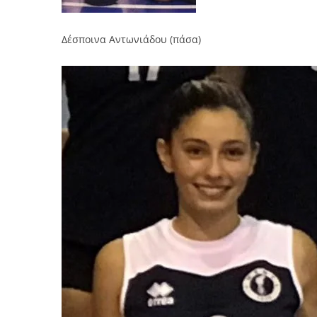
Δέσποινα Αντωνιάδου (πάσα)