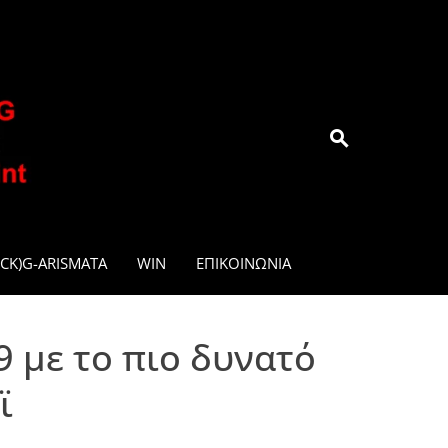
.GR
CK)G-ARISMATA
WIN
ΕΠΙΚΟΙΝΩΝΊΑ
 με το πιο δυνατό
ϊ