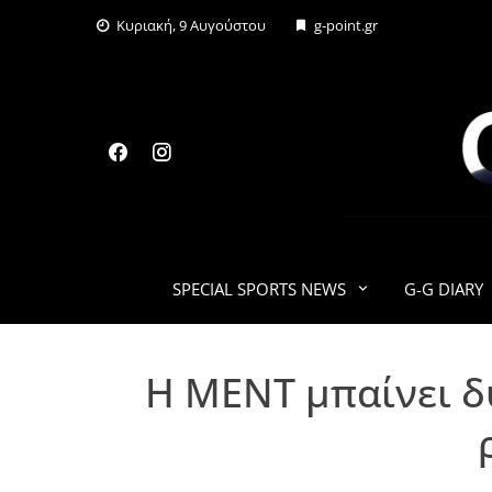
Skip
Κυριακή, 9 Αυγούστου
g-point.gr
to
content
SPECIAL SPORTS NEWS
G-G DIARY
Η ΜΕΝΤ μπαίνει δ