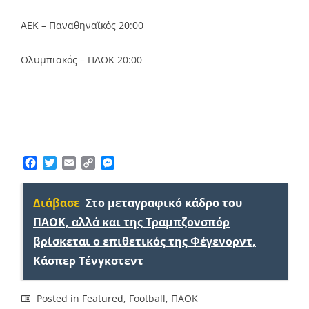
ΑΕΚ – Παναθηναϊκός 20:00
Ολυμπιακός – ΠΑΟΚ 20:00
Facebook
Twitter
Email
Copy
Messenger
Link
Διάβασε
Στο μεταγραφικό κάδρο του
ΠΑΟΚ, αλλά και της Τραμπζονσπόρ
βρίσκεται ο επιθετικός της Φέγενορντ,
Κάσπερ Τένγκστεντ
Posted in
Featured
,
Football
,
ΠΑΟΚ