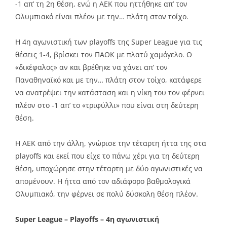
-1 απ’ τη 2η θέση, ενώ η ΑΕΚ που ηττήθηκε απ’ τον
Ολυμπιακό είναι πλέον με την… πλάτη στον τοίχο.
Η 4η αγωνιστική των playoffs της Super League για τις
θέσεις 1-4, βρίσκει τον ΠΑΟΚ με πλατύ χαμόγελο. Ο
«δικέφαλος» αν και βρέθηκε να χάνει απ’ τον
Παναθηναϊκό και με την… πλάτη στον τοίχο, κατάφερε
να ανατρέψει την κατάσταση και η νίκη του τον φέρνει
πλέον στο -1 απ’ το «τριφύλλι» που είναι στη δεύτερη
θέση.
Η ΑΕΚ από την άλλη, γνώρισε την τέταρτη ήττα της στα
playoffs και εκεί που είχε το πάνω χέρι για τη δεύτερη
θέση, υποχώρησε στην τέταρτη με δύο αγωνιστικές να
απομένουν. Η ήττα από τον αδιάφορο βαθμολογικά
Ολυμπιακό, την φέρνει σε πολύ δύσκολη θέση πλέον.
Super League – Playoffs – 4η αγωνιστική