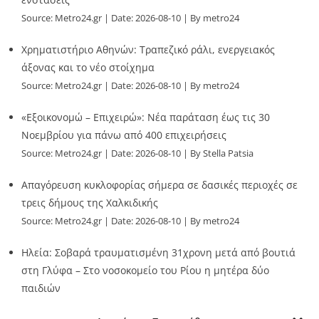
Source:
Metro24.gr
Date: 2026-08-10
By metro24
Χρηματιστήριο Αθηνών: Τραπεζικό ράλι, ενεργειακός
άξονας και το νέο στοίχημα
Source:
Metro24.gr
Date: 2026-08-10
By metro24
«Εξοικονομώ – Επιχειρώ»: Νέα παράταση έως τις 30
Νοεμβρίου για πάνω από 400 επιχειρήσεις
Source:
Metro24.gr
Date: 2026-08-10
By Stella Patsia
Απαγόρευση κυκλοφορίας σήμερα σε δασικές περιοχές σε
τρεις δήμους της Χαλκιδικής
Source:
Metro24.gr
Date: 2026-08-10
By metro24
Ηλεία: Σοβαρά τραυματισμένη 31χρονη μετά από βουτιά
στη Γλύφα – Στο νοσοκομείο του Ρίου η μητέρα δύο
παιδιών
Source:
Metro24.gr
Date: 2026-08-10
By metro24