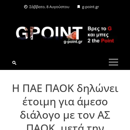
Skip
Σάββατο, 8 Αυγούστου
g-point.gr
to
content
G-POINT.GR
Η ΠΑΕ ΠΑΟΚ δηλώνει
έτοιμη για άμεσο
διάλογο με τον ΑΣ
ΠΑΟΚ, μετά την