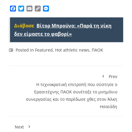
Facebook
Twitter
Email
Copy
Messenger
Link
Διάβασε
Βίτορ Μπρούνο: «Παρά τη νίκη
δεν είμαστε το φαβορί»
Posted in
Featured
,
Hot athletic news
,
ΠΑΟΚ
Prev
Η τεχνοκρατική επιτροπή που σύστησε ο
Ερασιτέχνης ΠΑΟΚ συνέταξε το μνημόνιο
συνεργασίας και το παρέδωσε χθες στον Άλκη
Ησαϊάδη
Next