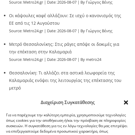
Source:
Metro24.gr
Date: 2026-08-07
By Γιώργος Βένης
Οι κάψουλες καφέ αλλάζουν: Σε ισχύ ο κανονισμός της
ΕΕ από τις 12 Αυγούστου
Source:
Metro24.gr
Date: 2026-08-07
By Γιώργος Βένης
Μετρό Θεσσαλονίκης: Στις ράγες απόψε οι δοκιμές για
την επέκταση στην Καλαμαριά
Source:
Metro24.gr
Date: 2026-08-07
By metro24
Θεσσαλονίκη: Τι αλλάζει στα αστικά λεωφορεία της
Καλαμαριάς ενόψει της λειτουργίας της επέκτασης του
μετρό
Source:
Metro24.gr
Date: 2026-08-07
By metro24
Διαχείριση Συγκατάθεσης
Για να παρέχουμε την καλύτερη εμπειρία, χρησιμοποιούμε τεχνολογίες
όπως cookies για την αποθήκευση ή/και την πρόσβαση σε πληροφορίες
συσκευών. Η συγκατάθεση για τις εν λόγω τεχνολογίες θα μας επιτρέψει
να επεξεργαστούμε δεδομένα προσωπικού χαρακτήρα, όπως