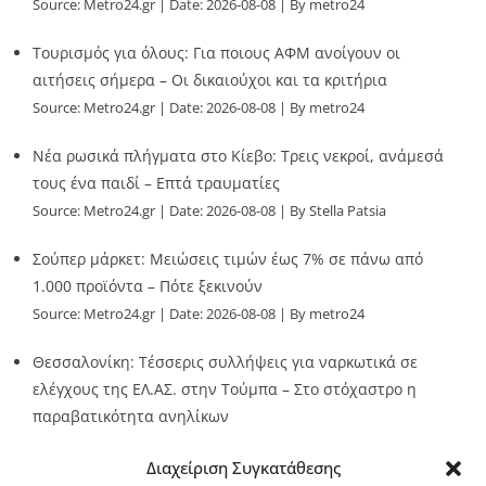
Source:
Metro24.gr
Date: 2026-08-08
By metro24
Τουρισμός για όλους: Για ποιους ΑΦΜ ανοίγουν οι
αιτήσεις σήμερα – Οι δικαιούχοι και τα κριτήρια
Source:
Metro24.gr
Date: 2026-08-08
By metro24
Νέα ρωσικά πλήγματα στο Κίεβο: Τρεις νεκροί, ανάμεσά
τους ένα παιδί – Επτά τραυματίες
Source:
Metro24.gr
Date: 2026-08-08
By Stella Patsia
Σούπερ μάρκετ: Μειώσεις τιμών έως 7% σε πάνω από
1.000 προϊόντα – Πότε ξεκινούν
Source:
Metro24.gr
Date: 2026-08-08
By metro24
Θεσσαλονίκη: Τέσσερις συλλήψεις για ναρκωτικά σε
ελέγχους της ΕΛ.ΑΣ. στην Τούμπα – Στο στόχαστρο η
παραβατικότητα ανηλίκων
Source:
Metro24.gr
Date: 2026-08-08
By metro24
Διαχείριση Συγκατάθεσης