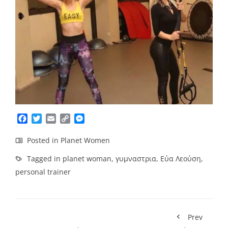
Facebook
Twitter
Email
Copy
Messenger
Link
Posted in
Planet Women
Tagged in
planet woman
,
γυμναστρια
,
Εύα Λεούση
,
personal trainer
Prev