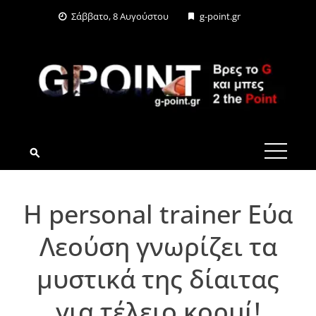
Skip
Σάββατο, 8 Αυγούστου
g-point.gr
to
content
G-POINT.GR
Η personal trainer Εύα
Λεούση γνωρίζει τα
μυστικά της δίαιτας
για τέλειο κορμί!