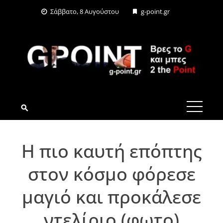
Skip
Σάββατο, 8 Αυγούστου
g-point.gr
to
content
G-POINT.GR
Η πιο καυτή επόπτης
στον κόσμο φόρεσε
μαγιό και προκάλεσε
ντελίριο (φωτο)