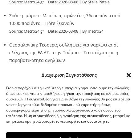
Source:
Metro24.gr
Date: 2026-08-08
By Stella Patsia
Σούπερ μάρκετ: Μειώσεις τιμών έως 7% σε πάνω από
1.000 προϊόντα – Πότε ξεκινούν
Source:
Metro24.gr
Date: 2026-08-08
By metro24
Θεσσαλονίκη: Τέσσερις συλλήψεις για ναρκωτικά σε
ελέγχους της ΕΛ.ΑΣ. στην Τούμπα – Στο στόχαστρο η
παραβατικότητα ανηλίκων
Source:
Metro24.gr
Date: 2026-08-08
By metro24
Διαχείριση Συγκατάθεσης
Για να παρέχουμε την καλύτερη εμπειρία, χρησιμοποιούμε τεχνολογίες
όπως cookies για την αποθήκευση ή/και την πρόσβαση σε πληροφορίες
συσκευών. Η συγκατάθεση για τις εν λόγω τεχνολογίες θα μας επιτρέψει
να επεξεργαστούμε δεδομένα προσωπικού χαρακτήρα, όπως
G-point.gr
συμπεριφορά περιήγησης ή μοναδικά αναγνωριστικά σε αυτόν τον
ιστότοπο. Η μη συγκατάθεση ή η ανάκληση της συγκατάθεσης, μπορεί να
επηρεάσει αρνητικά ορισμένες λειτουργίες και δυνατότητες.