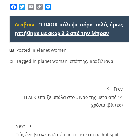
Facebook
Twitter
Email
Copy
Messenger
Link
Διάβασε
Ο ΠΑΟΚ πάλεψε πάρα πολύ, όμως
ηττήθηκε με σκορ 3-2 από την Μπραν
Posted in
Planet Women
Tagged in
planet woman
,
επόπτης
,
Βραζιλιάνα
Prev
Η ΑΕΚ έπαιξε μπάλα στο… Ναό της μετά από 14
χρόνια (βίντεο)
Next
Πώς ένα βουλκανιζατέρ μετατρέπεται σε hot spot