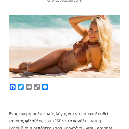
5 Ιανουαρίου 2018
Facebook
Twitter
Email
Copy
Messenger
Link
Ένας ακόμη πολύ καλός λόγος για να παρακολουθεί
κάποιος φίλαθλος του «ESPN» το κανάλι είναι η
Κολομβιανή ρεπόρτερ Σάρα Καρντόνα (Sara Cardona),