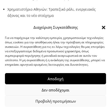
Χρηματιστήριο Αθηνών: Τραπεζικό ράλι, ενεργειακός
άξονας και το νέο στοίχημα
Source:
Metro24.gr
Date: 2026-08-10
By metro24
Διαχείριση Συγκατάθεσης
Για να παρέχουμε την καλύτερη εμπειρία, χρησιμοποιούμε τεχνολογίες
όπως cookies για την αποθήκευση ή/και την πρόσβαση σε πληροφορίες
συσκευών. Η συγκατάθεση για τις εν λόγω τεχνολογίες θα μας επιτρέψει
να επεξεργαστούμε δεδομένα προσωπικού χαρακτήρα, όπως
G-point.gr
συμπεριφορά περιήγησης ή μοναδικά αναγνωριστικά σε αυτόν τον
ιστότοπο. Η μη συγκατάθεση ή η ανάκληση της συγκατάθεσης, μπορεί να
επηρεάσει αρνητικά ορισμένες λειτουργίες και δυνατότητες.
Αποδοχή
Δεν αποδέχομαι
Προβολή προτιμήσεων