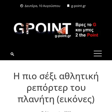
Skip
Δευτέρα, 10 Αυγούστου
g-point.gr
to
content
G-POINT.GR
Η πιο σέξι αθλητική
ρεπόρτερ του
πλανήτη (εικόνες)