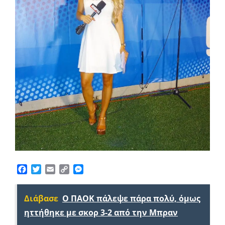
Facebook
Twitter
Email
Copy
Messenger
Link
Διάβασε
Ο ΠΑΟΚ πάλεψε πάρα πολύ, όμως
ηττήθηκε με σκορ 3-2 από την Μπραν