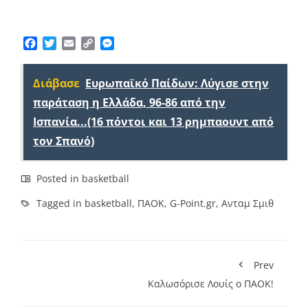
Facebook
Twitter
Email
Copy
Messenger
Link
Διάβασε
Ευρωπαϊκό Παίδων: Λύγισε στην
παράταση η Ελλάδα, 96-86 από την
Ισπανία...(16 πόντοι και 13 ρημπαουντ από
τον Σπανό)
Posted in
basketball
Tagged in
basketball
,
ΠΑΟΚ
,
G-Point.gr
,
Ανταμ Σμιθ
Prev
Καλωσόρισε Λουίς ο ΠΑΟΚ!