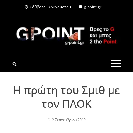
Skip
Σάββατο, 8 Αυγούστου
g-point.gr
to
content
G-POINT.GR
Η πρώτη του Σμιθ με
τον ΠΑΟΚ
2 Σεπτεμβρίου 2019