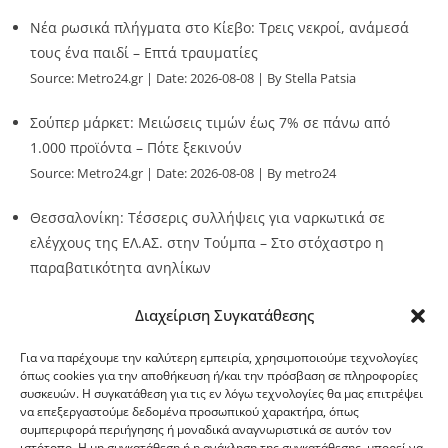
Νέα ρωσικά πλήγματα στο Κίεβο: Τρεις νεκροί, ανάμεσά
τους ένα παιδί – Επτά τραυματίες
Source:
Metro24.gr
Date: 2026-08-08
By Stella Patsia
Σούπερ μάρκετ: Μειώσεις τιμών έως 7% σε πάνω από
1.000 προϊόντα – Πότε ξεκινούν
Source:
Metro24.gr
Date: 2026-08-08
By metro24
Θεσσαλονίκη: Τέσσερις συλλήψεις για ναρκωτικά σε
ελέγχους της ΕΛ.ΑΣ. στην Τούμπα – Στο στόχαστρο η
παραβατικότητα ανηλίκων
Source:
Metro24.gr
Date: 2026-08-08
By metro24
Διαχείριση Συγκατάθεσης
Για να παρέχουμε την καλύτερη εμπειρία, χρησιμοποιούμε τεχνολογίες
όπως cookies για την αποθήκευση ή/και την πρόσβαση σε πληροφορίες
συσκευών. Η συγκατάθεση για τις εν λόγω τεχνολογίες θα μας επιτρέψει
να επεξεργαστούμε δεδομένα προσωπικού χαρακτήρα, όπως
G-point.gr
συμπεριφορά περιήγησης ή μοναδικά αναγνωριστικά σε αυτόν τον
ιστότοπο. Η μη συγκατάθεση ή η ανάκληση της συγκατάθεσης, μπορεί να