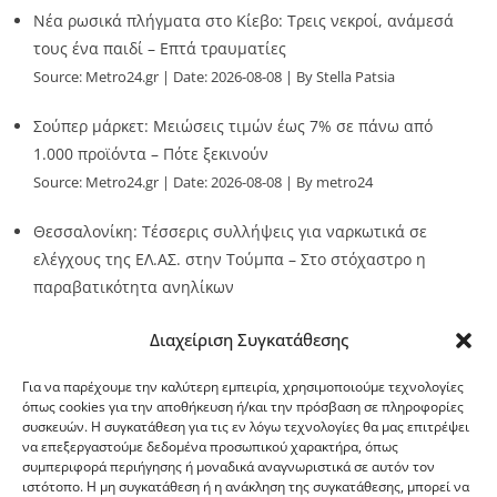
Νέα ρωσικά πλήγματα στο Κίεβο: Τρεις νεκροί, ανάμεσά
τους ένα παιδί – Επτά τραυματίες
Source:
Metro24.gr
Date: 2026-08-08
By Stella Patsia
Σούπερ μάρκετ: Μειώσεις τιμών έως 7% σε πάνω από
1.000 προϊόντα – Πότε ξεκινούν
Source:
Metro24.gr
Date: 2026-08-08
By metro24
Θεσσαλονίκη: Τέσσερις συλλήψεις για ναρκωτικά σε
ελέγχους της ΕΛ.ΑΣ. στην Τούμπα – Στο στόχαστρο η
παραβατικότητα ανηλίκων
Source:
Metro24.gr
Date: 2026-08-08
By metro24
Διαχείριση Συγκατάθεσης
Για να παρέχουμε την καλύτερη εμπειρία, χρησιμοποιούμε τεχνολογίες
όπως cookies για την αποθήκευση ή/και την πρόσβαση σε πληροφορίες
συσκευών. Η συγκατάθεση για τις εν λόγω τεχνολογίες θα μας επιτρέψει
να επεξεργαστούμε δεδομένα προσωπικού χαρακτήρα, όπως
G-point.gr
συμπεριφορά περιήγησης ή μοναδικά αναγνωριστικά σε αυτόν τον
ιστότοπο. Η μη συγκατάθεση ή η ανάκληση της συγκατάθεσης, μπορεί να