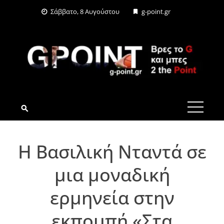
Skip
Σάββατο, 8 Αυγούστου
g-point.gr
to
content
G-POINT.GR
Η Βασιλική Νταντά σε
μια μοναδική
ερμηνεία στην
εκπομπή «Στα