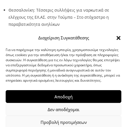
Θεσσαλονίκη: Τέσσερις συλλήψεις για ναρκωτικά σε
ελέγχους της ΕΛ.ΑΣ. στην Τούμπα – Στο στόχαστρο η
παραβατικότητα ανηλίκων
Source:
Metro24.gr
Date: 2026-08-08
By metro24
Διαχείριση Συγκατάθεσης
Για να παρέχουμε την καλύτερη εμπειρία, χρησιμοποιούμε τεχνολογίες
όπως cookies για την αποθήκευση ή/και την πρόσβαση σε πληροφορίες
συσκευών. Η συγκατάθεση για τις εν λόγω τεχνολογίες θα μας επιτρέψει
να επεξεργαστούμε δεδομένα προσωπικού χαρακτήρα, όπως
G-point.gr
συμπεριφορά περιήγησης ή μοναδικά αναγνωριστικά σε αυτόν τον
ιστότοπο. Η μη συγκατάθεση ή η ανάκληση της συγκατάθεσης, μπορεί να
επηρεάσει αρνητικά ορισμένες λειτουργίες και δυνατότητες.
Αποδοχή
Δεν αποδέχομαι
Προβολή προτιμήσεων