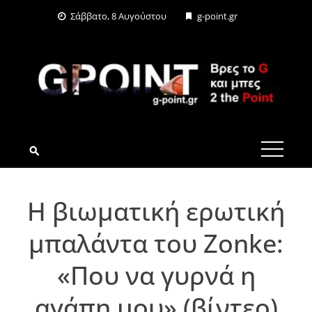
Skip
Σάββατο, 8 Αυγούστου
g-point.gr
to
content
G-POINT.GR
Η βιωματική ερωτική
μπαλάντα του Zonke:
«Που να γυρνά η
αγάπη μου» (βίντεο)