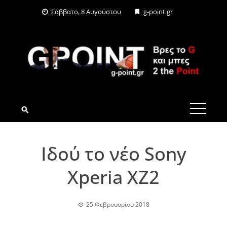
Skip
Σάββατο, 8 Αυγούστου
g-point.gr
to
content
G-POINT.GR
Iδού το νέο Sony
Xperia XZ2
25 Φεβρουαρίου 2018