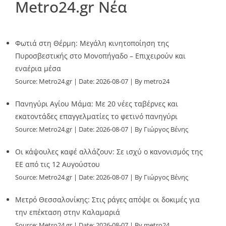
Metro24.gr Νέα
Φωτιά στη Θέρμη: Μεγάλη κινητοποίηση της
Πυροσβεστικής στο Μονοπήγαδο – Επιχειρούν και
εναέρια μέσα
Source:
Metro24.gr
Date: 2026-08-07
By metro24
Πανηγύρι Αγίου Μάμα: Με 20 νέες ταβέρνες και
εκατοντάδες επαγγελματίες το φετινό πανηγύρι
Source:
Metro24.gr
Date: 2026-08-07
By Γιώργος Βένης
Οι κάψουλες καφέ αλλάζουν: Σε ισχύ ο κανονισμός της
ΕΕ από τις 12 Αυγούστου
Source:
Metro24.gr
Date: 2026-08-07
By Γιώργος Βένης
Μετρό Θεσσαλονίκης: Στις ράγες απόψε οι δοκιμές για
την επέκταση στην Καλαμαριά
Source:
Metro24.gr
Date: 2026-08-07
By metro24