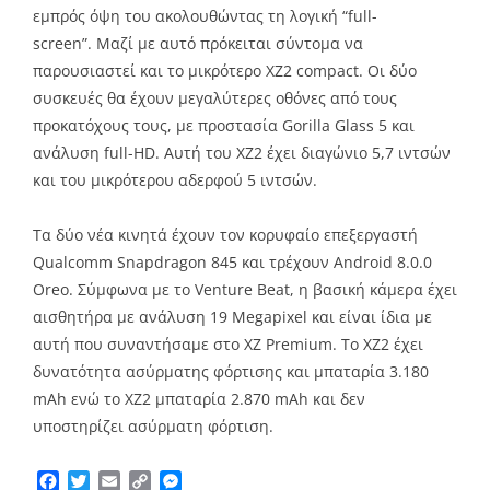
εμπρός όψη του ακολουθώντας τη λογική “full-
screen”.
Μαζί με αυτό πρόκειται σύντομα να
παρουσιαστεί και το μικρότερο XZ2 compact.
Οι δύο
συσκευές θα έχουν μεγαλύτερες οθόνες από τους
προκατόχους τους, με προστασία Gorilla Glass 5 και
ανάλυση full-HD. Αυτή του XZ2 έχει διαγώνιο 5,7 ιντσών
και του μικρότερου αδερφού 5 ιντσών.
Τα δύο νέα κινητά έχουν τον κορυφαίο επεξεργαστή
Qualcomm Snapdragon 845 και τρέχουν Android 8.0.0
Oreo. Σύμφωνα με το Venture Beat, η βασική κάμερα έχει
αισθητήρα με ανάλυση 19 Μegapixel και είναι ίδια με
αυτή που συναντήσαμε στο XZ Premium. Το XZ2 έχει
δυνατότητα ασύρματης φόρτισης και μπαταρία 3.180
mAh ενώ το XZ2 μπαταρία 2.870 mAh και δεν
υποστηρίζει ασύρματη φόρτιση.
Facebook
Twitter
Email
Copy
Messenger