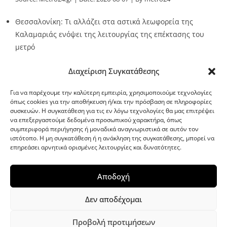
Θεσσαλονίκη: Τι αλλάζει στα αστικά λεωφορεία της
Καλαμαριάς ενόψει της λειτουργίας της επέκτασης του
μετρό
Source:
Metro24.gr
Date: 2026-08-07
By metro24
Διαχείριση Συγκατάθεσης
Για να παρέχουμε την καλύτερη εμπειρία, χρησιμοποιούμε τεχνολογίες
όπως cookies για την αποθήκευση ή/και την πρόσβαση σε πληροφορίες
συσκευών. Η συγκατάθεση για τις εν λόγω τεχνολογίες θα μας επιτρέψει
να επεξεργαστούμε δεδομένα προσωπικού χαρακτήρα, όπως
G-point.gr
συμπεριφορά περιήγησης ή μοναδικά αναγνωριστικά σε αυτόν τον
ιστότοπο. Η μη συγκατάθεση ή η ανάκληση της συγκατάθεσης, μπορεί να
επηρεάσει αρνητικά ορισμένες λειτουργίες και δυνατότητες.
Αποδοχή
Δεν αποδέχομαι
Προβολή προτιμήσεων