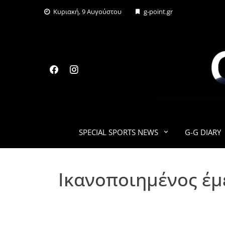
Skip
Κυριακή, 9 Αυγούστου
g-point.gr
to
content
SPECIAL SPORTS NEWS
G-G DIARY
Ικανοποιημένος έμ