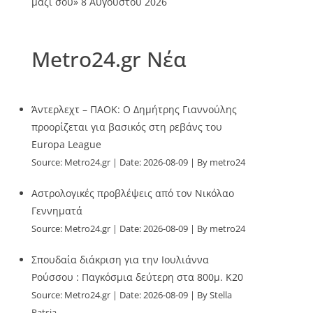
μαζί σου»
8 Αυγούστου 2026
Metro24.gr Νέα
Άντερλεχτ – ΠΑΟΚ: Ο Δημήτρης Γιαννούλης
προορίζεται για βασικός στη ρεβάνς του
Europa League
Source:
Metro24.gr
Date: 2026-08-09
By metro24
Αστρολογικές προβλέψεις από τον Νικόλαο
Γεννηματά
Source:
Metro24.gr
Date: 2026-08-09
By metro24
Σπουδαία διάκριση για την Ιουλιάννα
Ρούσσου : Παγκόσμια δεύτερη στα 800μ. Κ20
Source:
Metro24.gr
Date: 2026-08-09
By Stella
Patsia