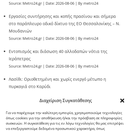
Source:
Metro24.gr
Date: 2026-08-06
By metro24
Εργασίες συντήρησης και κοπής πρασίνου και σήμερα
στο παράπλευρο οδικό δίκτυο της ΕΟ Θεσσαλονίκης – Ν.
Μουδανιών
Source:
Metro24.gr
Date: 2026-08-06
By metro24
Εντοπισμός και διάσωση 40 αλλοδαπών νότια της
Ιεράπετρας
Source:
Metro24.gr
Date: 2026-08-06
By metro24
Λασίθι: Οριοθετημένη και χωρίς ενεργό μέτωπο η
πυρκαγιά στο Καρύδι
Source:
Metro24.gr
Date: 2026-08-06
By metro24
Διαχείριση Συγκατάθεσης
Για να παρέχουμε την καλύτερη εμπειρία, χρησιμοποιούμε τεχνολογίες
όπως cookies για την αποθήκευση ή/και την πρόσβαση σε πληροφορίες
συσκευών. Η συγκατάθεση για τις εν λόγω τεχνολογίες θα μας επιτρέψει
να επεξεργαστούμε δεδομένα προσωπικού χαρακτήρα, όπως