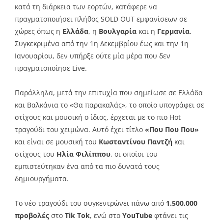
κατά τη διάρκεια των εορτών, κατάφερε να
πραγματοποιήσει πλήθος SOLD OUT εμφανίσεων σε
χώρες όπως η
Ελλάδα
, η
Βουλγαρία
και η
Γερμανία
.
Συγκεκριμένα από την 1η Δεκεμβρίου έως και την 1η
Ιανουαρίου, δεν υπήρξε ούτε μία μέρα που δεν
πραγματοποίησε Live.
Παράλληλα, μετά την επιτυχία που σημείωσε σε Ελλάδα
και Βαλκάνια το «Θα παρακαλάς», το οποίο υπογράφει σε
στίχους και μουσική ο ίδιος, έρχεται με το πιο Hot
τραγούδι του χειμώνα. Αυτό έχει τίτλο
«Που Που Που»
και είναι σε μουσική του
Κωσταντίνου Παντζή
και
στίχους του
Ηλία Φιλίππου
, οι οποίοι του
εμπιστεύτηκαν ένα από τα πιο δυνατά τους
δημιουργήματα.
Το νέο τραγούδι του συγκεντρώνει πάνω από
1.500.000
προβολές
στο
Tik Tok
, ενώ στο
YouTube
φτάνει τις