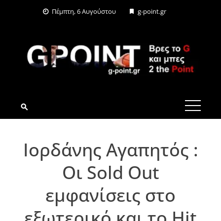
Skip
Πέμπτη, 6 Αυγούστου
g-point.gr
to
content
G-POINT.GR
Ιορδάνης Αγαπητός :
Oι Sold Out
εμφανίσεις στο
εξωτερικό και το Hit