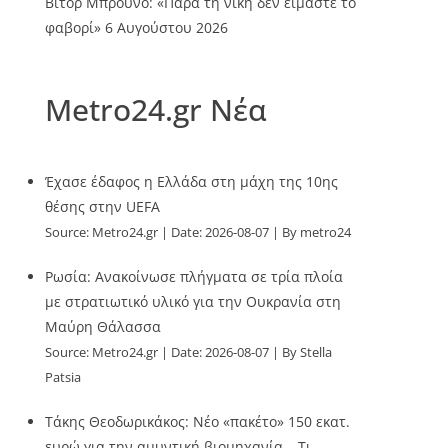
Βίτορ Μπρούνο: «Παρά τη νίκη δεν είμαστε το
φαβορί»
6 Αυγούστου 2026
Metro24.gr Νέα
Έχασε έδαφος η Ελλάδα στη μάχη της 10ης
θέσης στην UEFA
Source:
Metro24.gr
Date: 2026-08-07
By metro24
Ρωσία: Ανακοίνωσε πλήγματα σε τρία πλοία
με στρατιωτικό υλικό για την Ουκρανία στη
Μαύρη Θάλασσα
Source:
Metro24.gr
Date: 2026-08-07
By Stella
Patsia
Τάκης Θεοδωρικάκος: Νέο «πακέτο» 150 εκατ.
ευρώ για την αμυντική βιομηχανία – Τι