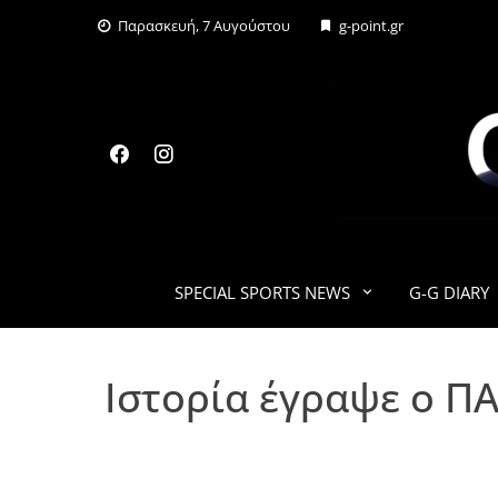
Skip
Παρασκευή, 7 Αυγούστου
g-point.gr
to
content
SPECIAL SPORTS NEWS
G-G DIARY
Ιστορία έγραψε ο Π