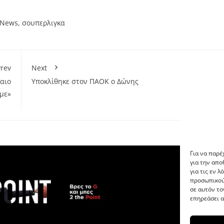
s News
,
σουπερλιγκα
rev
Next
παιο
Υποκλίθηκε στον ΠΑΟΚ ο Δώνης
με»
Για να παρέ
για την απ
για τις εν 
προσωπικού
σε αυτόν το
επηρεάσει α