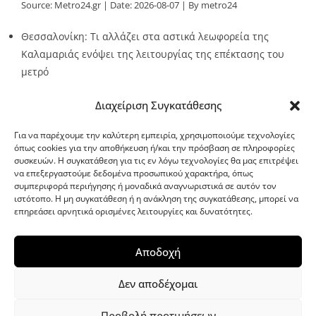
Source:
Metro24.gr
Date: 2026-08-07
By metro24
Θεσσαλονίκη: Τι αλλάζει στα αστικά λεωφορεία της
Καλαμαριάς ενόψει της λειτουργίας της επέκτασης του
μετρό
Source:
Metro24.gr
Date: 2026-08-07
By metro24
Διαχείριση Συγκατάθεσης
Για να παρέχουμε την καλύτερη εμπειρία, χρησιμοποιούμε τεχνολογίες
όπως cookies για την αποθήκευση ή/και την πρόσβαση σε πληροφορίες
συσκευών. Η συγκατάθεση για τις εν λόγω τεχνολογίες θα μας επιτρέψει
να επεξεργαστούμε δεδομένα προσωπικού χαρακτήρα, όπως
G-point.gr
συμπεριφορά περιήγησης ή μοναδικά αναγνωριστικά σε αυτόν τον
ιστότοπο. Η μη συγκατάθεση ή η ανάκληση της συγκατάθεσης, μπορεί να
επηρεάσει αρνητικά ορισμένες λειτουργίες και δυνατότητες.
Αποδοχή
Δεν αποδέχομαι
Προβολή προτιμήσεων