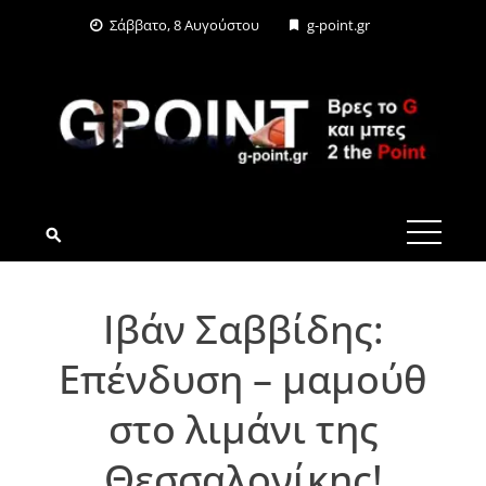
Skip
Σάββατο, 8 Αυγούστου
g-point.gr
to
content
G-POINT.GR
Ιβάν Σαββίδης:
Επένδυση – μαμούθ
στο λιμάνι της
Θεσσαλονίκης!