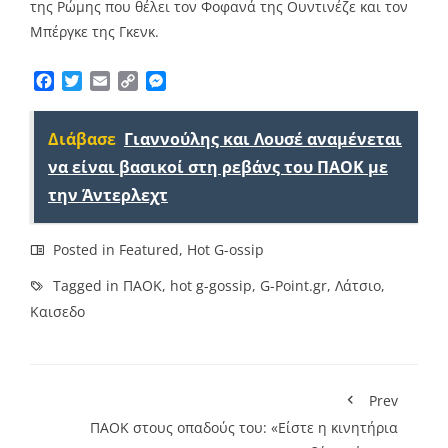
της Ρώμης που θέλει τον Φοφανά της Ουντινέζε και τον
Μπέργκε της Γκενκ.
Facebook
Twitter
Email
Copy
Messenger
Link
Διάβασε
Γιαννούλης και Λουσέ αναμένεται
να είναι βασικοί στη ρεβάνς του ΠΑΟΚ με
την Άντερλεχτ
Posted in
Featured
,
Hot G-ossip
Tagged in
ΠΑΟΚ
,
hot g-gossip
,
G-Point.gr
,
Λάτσιο
,
Καισεδο
Prev
ΠΑΟΚ στους οπαδούς του: «Είστε η κινητήρια