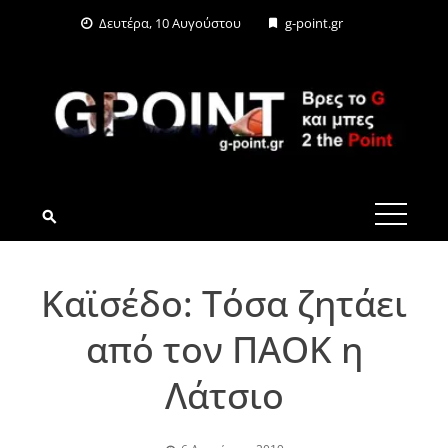
Skip
Δευτέρα, 10 Αυγούστου
g-point.gr
to
content
G-POINT.GR
Καϊσέδο: Τόσα ζητάει
από τον ΠΑΟΚ η
Λάτσιο