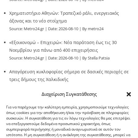
Χρηματιστήριο Αθηνών: Τραπεζικό ράλι, ενεργειακός
άξονας και το νέο στοίχημα
Source:
Metro24.gr
Date: 2026-08-10
By metro24
«Εξοικονομώ – Επιχειρώ»: Νέα παράταση έως τις 30
Νοεμβρίου για πάνω από 400 επιχειρήσεις
Source:
Metro24.gr
Date: 2026-08-10
By Stella Patsia
Απαγόρευση κυκλοφορίας σήμερα σε δασικές περιοχές σε
τρεις δήμους της Χαλκιδικής
Source:
Metro24.gr
Date: 2026-08-10
By metro24
Διαχείριση Συγκατάθεσης
Για να παρέχουμε την καλύτερη εμπειρία, χρησιμοποιούμε τεχνολογίες
όπως cookies για την αποθήκευση ή/και την πρόσβαση σε πληροφορίες
συσκευών. Η συγκατάθεση για τις εν λόγω τεχνολογίες θα μας επιτρέψει
να επεξεργαστούμε δεδομένα προσωπικού χαρακτήρα, όπως
G-point.gr
συμπεριφορά περιήγησης ή μοναδικά αναγνωριστικά σε αυτόν τον
ιστότοπο. Η μη συγκατάθεση ή η ανάκληση της συγκατάθεσης, μπορεί να