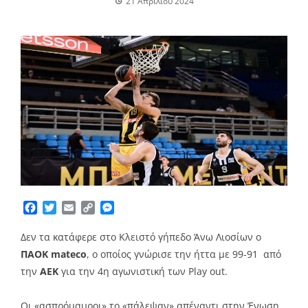
21 Απριλίου 2024
Facebook
Twitter
Email
Copy
Messenger
Link
Δεν τα κατάφερε στο Κλειστό γήπεδο Άνω Λιοσίων ο
ΠΑΟΚ mateco
, ο οποίος γνώρισε την ήττα με 99-91 από
την
ΑΕΚ
για την 4η αγωνιστική των Play out.
Οι «ασπρόμαυροι» το «πάλεψαν» απέναντι στην Ένωση,