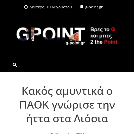
Skip
Δευτέρα, 10 Αυγούστου
g-point.gr
to
content
G-POINT.GR
Κακός αμυντικά ο
ΠΑΟΚ γνώρισε την
ήττα στα Λιόσια