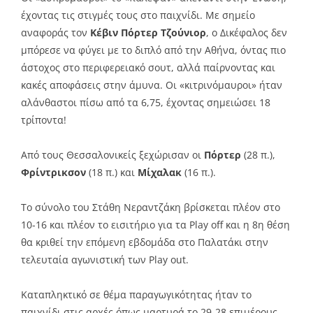
έχοντας τις στιγμές τους στο παιχνίδι. Με σημείο
αναφοράς τον
Κέβιν Πόρτερ Τζούνιορ
, ο Δικέφαλος δεν
μπόρεσε να φύγει με το διπλό από την Αθήνα, όντας πιο
άστοχος στο περιφερειακό σουτ, αλλά παίρνοντας και
κακές αποφάσεις στην άμυνα. Οι «κιτρινόμαυροι» ήταν
αλάνθαστοι πίσω από τα 6,75, έχοντας σημειώσει 18
τρίποντα!
Από τους Θεσσαλονικείς ξεχώρισαν οι
Πόρτερ
(28 π.),
Φρίντρικσον
(18 π.) και
Μίχαλακ
(16 π.).
Το σύνολο του Στάθη Νεραντζάκη βρίσκεται πλέον στο
10-16 και πλέον το εισιτήριο για τα Play off και η 8η θέση
θα κριθεί την επόμενη εβδομάδα στο Παλατάκι στην
τελευταία αγωνιστική των Play out.
Kαταπληκτικό σε θέμα παραγωγικότητας ήταν το
παιχνίδι στις αρχές όπως μαρτυρά το 29-28 επιμέρους