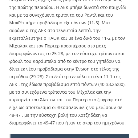
της πρώτης περιόδου. Η ΑΕΚ μπήκε δυνατά στο παιχνίδι
και με τα συνεχόμενα τρίποντα του Ραντλ και του
ΜακΡέι πήρε προβάδισμα έξι πόντων (11-5). Μια
αδράνεια της ΑΕΚ στα τελευταία λεπτά, την
εκμεταλλεύτηκε ο ΠΑΟΚ και με ένα δικό του 11-2 με τον
Μίχαλακ και τον Πόρτερ προσπέρασε στο ματς
διαμορφώνοντας το 25-28, με τον εύστοχο τρίποντο και
φάουλ του Καράμπελα από το κέντρο του γηπέδου να
δίνει εκ νέου προβάδισμα στην Ένωση στο τέλος της
περιόδου (29-28). Στο δεύτερο δεκάλεπτο,ένα 11-1 της
ΑΕΚ , της έδωσε προβάδισμα επτά πόντων (40-33,25:00),
με τα συνεχόμενα τρίποντα του Μίχαλακ ακι την
κυριαρχία του Άλστον και του Πόρτερ στο ζωγραφιστό
είχε ως αποτέλεσμα οι Θεσσαλονικείς να μειώσουν σε
48-47 , με την εύστοχη βολή του Χατζηδάκη να
διαμορφώνει το 49-47 που ήταν το σκορ του ημιχρόνου.