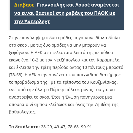
Διάβασε
Γιαννούλης και Λουσέ αναμένεται
να είναι βασικοί στη ρεβάνς του ΠΑΟΚ με
την Άντερλεχτ
Στην επανάληψη,οι δυο ομάδες πηγαίνανε δίπλα δίπλα
στο σκορ , με τις δυο ομάδες να μην μπορούν να
ξεφύγουν. Η ΑΕΚ στα τελευταία λεπτά της περιόδου
έκανε ένα 10-2 με τον Νετζήπογλου και τον Καράμπελα
και έκλεισε την τρίτη περίοδο όντας 10 πόντους μπροστά
(78-68). Η ΑΕΚ στην συνέχεια του παιχνιδιού διατήρησε
το προβάδισμά της , με τα τρίποντα του Κουζμνίσκας ,
ενώ από την άλλη ο Πόρτερ πάλευε μόνος του για να
αναστρέψει το σκορ. Έτσι η Ένωση πανηγύρισε μια
σπουδαία νίκη που κλείδωσε και όλας την 7η θέση της
βαθμολογίας.
Τα δεκάλεπτα:
28-29, 49-47, 78-68, 99-91