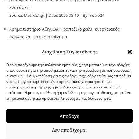
ενστάσεις
Source:
Metro24.gr
Date: 2026-08-10
By metro24
Χρηματιστήριο Αθηνών: Τραπεζικό ράλι, ενεργειακός
άξονας και το νέο στοίχημα
Source:
Metro24.gr
Date: 2026-08-10
By metro24
Διαχείριση Συγκατάθεσης
Για να παρέχουμε την καλύτερη εμπειρία, χρησιμοποιούμε τεχνολογίες
όπως cookies για την αποθήκευση ή/και την πρόσβαση σε πληροφορίες
συσκευών. Η συγκατάθεση για τις εν λόγω τεχνολογίες θα μας επιτρέψει
να επεξεργαστούμε δεδομένα προσωπικού χαρακτήρα, όπως
G-point.gr
συμπεριφορά περιήγησης ή μοναδικά αναγνωριστικά σε αυτόν τον
ιστότοπο. Η μη συγκατάθεση ή η ανάκληση της συγκατάθεσης, μπορεί να
επηρεάσει αρνητικά ορισμένες λειτουργίες και δυνατότητες.
Αποδοχή
Δεν αποδέχομαι