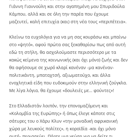
Γιάννη Γιαννούλη και στην αγαπημένη μου Σπυριδούλα
Κάμπου, αλλά και σε όλη την παρέα που έχουμε
μαζευτεί, καλή επιτυχία (και) στη νέα τους «περιπέτεια».
Κλείνω τα ευχολόγια για να μη σας κουράσω και μπαίνω
στο «ψητό», αφού πρώτα σας ξεκαθαρίσω πως από αυτή
εδώ τη στήλη, θα ασχολούμαστε περισσότερο με τα
κακώς κείμενα της κοινωνικής (και όχι μόνο) ζωής και δεν
θα αφήσουμε σε χωρό κλαρί κανέναν -μα κανέναν-
πολιτικάντη, μπαταχτσή, αξιωματούχο, και άλλα
ενοχλητικά είδη που ευδοκιμούν στην ελληνική ζούγκλα.
Με λίγα λόγια, θα έχουμε «δουλειές με… φούντες»!
Στο Ελλαδιστάν λοιπόν, την επονομαζόμενη και
«Κολομβία της Ευρώπης» ή όπως έλεγε κάποτε στις
σάτυρες του ο Χάρυ Κλυν «την μοναδική αφρικανική
χώρα με λευκούς πολίτες», η κοροϊδία -και όχι μόνο
αυτή- περισσεύει. Πάρτε μια γεύση για να δείτε τι