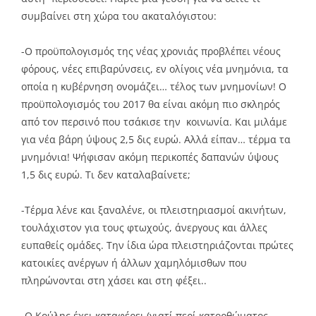
συμβαίνει στη χώρα του ακαταλόγιστου:
-Ο προϋπολογισμός της νέας χρονιάς προβλέπει νέους
φόρους, νέες επιβαρύνσεις, εν ολίγοις νέα μνημόνια, τα
οποία η κυβέρνηση ονομάζει… τέλος των μνημονίων! Ο
προϋπολογισμός του 2017 θα είναι ακόμη πιο σκληρός
από τον περσινό που τσάκισε την κοινωνία. Και μιλάμε
για νέα βάρη ύψους 2,5 δις ευρώ. Αλλά είπαν… τέρμα τα
μνημόνια! Ψήφισαν ακόμη περικοπές δαπανών ύψους
1,5 δις ευρώ. Τι δεν καταλαβαίνετε;
-Τέρμα λένε και ξαναλένε, οι πλειστηριασμοί ακινήτων,
τουλάχιστον για τους φτωχούς, άνεργους και άλλες
ευπαθείς ομάδες. Την ίδια ώρα πλειστηριάζονται πρώτες
κατοικίες ανέργων ή άλλων χαμηλόμισθων που
πληρώνονται στη χάσει και στη φέξει..
-Ο Κούλης έχει καταφέρει (γιατί περί κατορθώματος