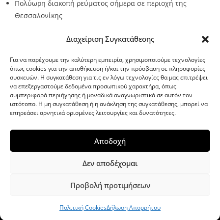
Πολύωρη διακοπή ρεύματος σήμερα σε περιοχή της
Θεσσαλονίκης
Source:
Metro24.gr
Date: 2026-08-09
By metro24
Διαχείριση Συγκατάθεσης
Για να παρέχουμε την καλύτερη εμπειρία, χρησιμοποιούμε τεχνολογίες
όπως cookies για την αποθήκευση ή/και την πρόσβαση σε πληροφορίες
συσκευών. Η συγκατάθεση για τις εν λόγω τεχνολογίες θα μας επιτρέψει
να επεξεργαστούμε δεδομένα προσωπικού χαρακτήρα, όπως
G-point.gr
συμπεριφορά περιήγησης ή μοναδικά αναγνωριστικά σε αυτόν τον
ιστότοπο. Η μη συγκατάθεση ή η ανάκληση της συγκατάθεσης, μπορεί να
επηρεάσει αρνητικά ορισμένες λειτουργίες και δυνατότητες.
Αποδοχή
Δεν αποδέχομαι
Προβολή προτιμήσεων
WordPress Theme
|
Viral News
by HashThemes
Πολιτική Cookies
Δήλωση Απορρήτου