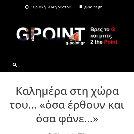
Skip
Κυριακή, 9 Αυγούστου
g-point.gr
to
content
G-POINT.GR
Καλημέρα στη χώρα
του… «όσα έρθουν και
όσα φάνε…»