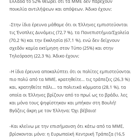
Ελλάδα το 52% θεωρεί ότι τα ΜΜΕ δεν παρέχουν
ποικιλία αντιλήψεων και απόψεων. Άδικο έχουν;
-Στην ίδια έρευνα μάθαμε ότι οι Έλληνες εμπιστεύονται
τις Ένοπλες Δυνάμεις (72,7 %), τα Πανεπιστήμια/Σχολεία
(70,2 %) και την Εκκλησία (67,1 %), ενώ δεν δείχνουν
σχεδόν καμία εκτίμηση στον Τύπο (25%) και στην
Τηλεόραση (22,3 %). Άδικο έχουν;
-Η ίδια έρευνα αποκαλύπτει ότι οι πολίτες εμπιστεύονται
πιο πολύ από τα ΜΜΕ, κρατηθείτε… τις τράπεζες (26,3 %)
και, κρατηθείτε πάλι… τα πολιτικά κόμματα (28,1 %), τα
οποία οι Έλληνες βρίζουν από το πρωί ως το βράδυ, λες
και μόνα τους ψηφίστηκαν και μπήκαν στη Βουλή!
Βγάζεις άκρη με τον Έλληνα; Όχι βέβαια!
-Και κλείνω με την επισήμανση ότι κάτω από τα ΜΜΕ,
βρίσκονται μόνο: η Ευρωπαϊκή Κεντρική Τράπεζα (16,5