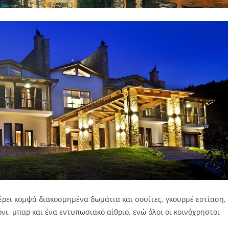
έρει κομψά διακοσμημένα δωμάτια και σουίτες, γκουρμέ εστίαση,
ι, μπαρ και ένα εντυπωσιακό αίθριο, ενώ όλοι οι κοινόχρηστοι