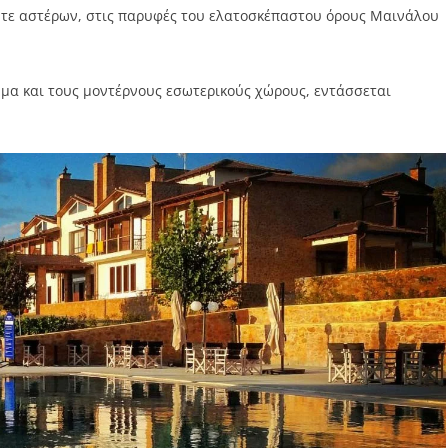
έντε αστέρων, στις παρυφές του ελατοσκέπαστου όρους Μαινάλου
λημα και τους μοντέρνους εσωτερικούς χώρους, εντάσσεται