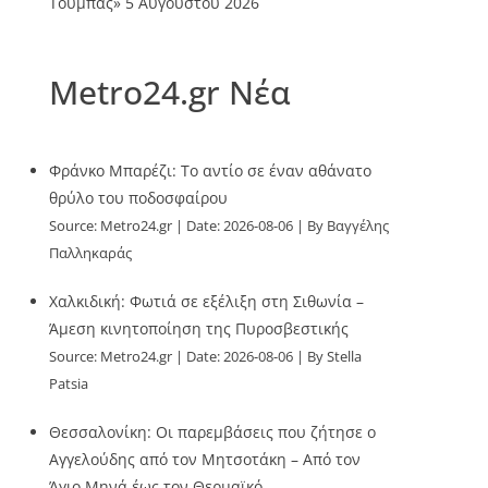
Τούμπας»
5 Αυγούστου 2026
Metro24.gr Νέα
Φράνκο Μπαρέζι: Το αντίο σε έναν αθάνατο
θρύλο του ποδοσφαίρου
Source:
Metro24.gr
Date: 2026-08-06
By Βαγγέλης
Παλληκαράς
Χαλκιδική: Φωτιά σε εξέλιξη στη Σιθωνία –
Άμεση κινητοποίηση της Πυροσβεστικής
Source:
Metro24.gr
Date: 2026-08-06
By Stella
Patsia
Θεσσαλονίκη: Οι παρεμβάσεις που ζήτησε ο
Αγγελούδης από τον Μητσοτάκη – Από τον
Άγιο Μηνά έως τον Θερμαϊκό