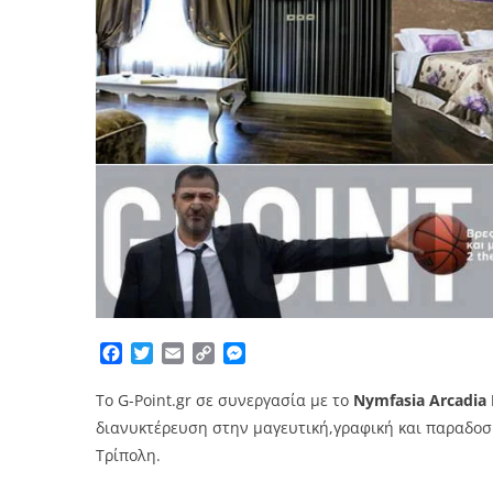
Facebook
Twitter
Email
Copy
Messenger
Link
Το
G-Point.gr
σε συνεργασία με τo
Νymfasia Arcadia 
διανυκτέρευση στην μαγευτική,γραφική και παραδοσι
Τρίπολη.