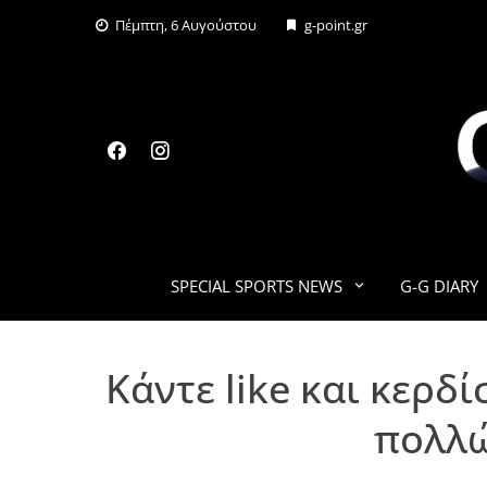
Skip
Πέμπτη, 6 Αυγούστου
g-point.gr
to
content
SPECIAL SPORTS NEWS
G-G DIARY
Kάντε like και κερδ
πολλώ