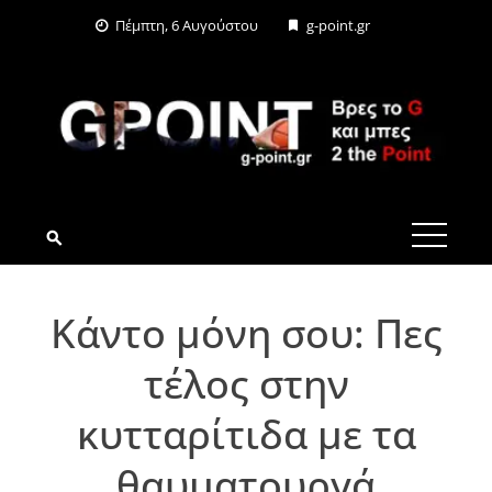
Skip
Πέμπτη, 6 Αυγούστου
g-point.gr
to
content
G-POINT.GR
Κάντο μόνη σου: Πες
τέλος στην
κυτταρίτιδα με τα
θαυματουργά