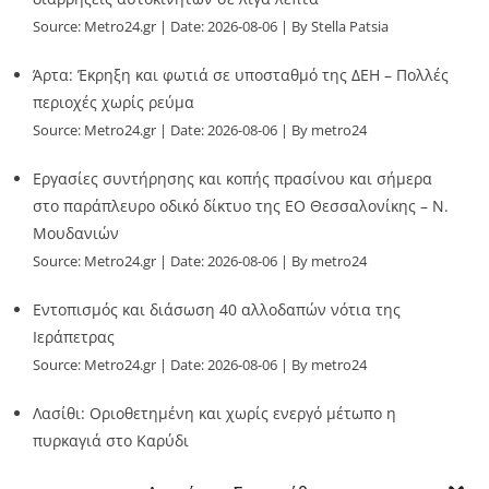
Source:
Metro24.gr
Date: 2026-08-06
By Stella Patsia
Άρτα: Έκρηξη και φωτιά σε υποσταθμό της ΔΕΗ – Πολλές
περιοχές χωρίς ρεύμα
Source:
Metro24.gr
Date: 2026-08-06
By metro24
Εργασίες συντήρησης και κοπής πρασίνου και σήμερα
στο παράπλευρο οδικό δίκτυο της ΕΟ Θεσσαλονίκης – Ν.
Μουδανιών
Source:
Metro24.gr
Date: 2026-08-06
By metro24
Εντοπισμός και διάσωση 40 αλλοδαπών νότια της
Ιεράπετρας
Source:
Metro24.gr
Date: 2026-08-06
By metro24
Λασίθι: Οριοθετημένη και χωρίς ενεργό μέτωπο η
πυρκαγιά στο Καρύδι
Source:
Metro24.gr
Date: 2026-08-06
By metro24