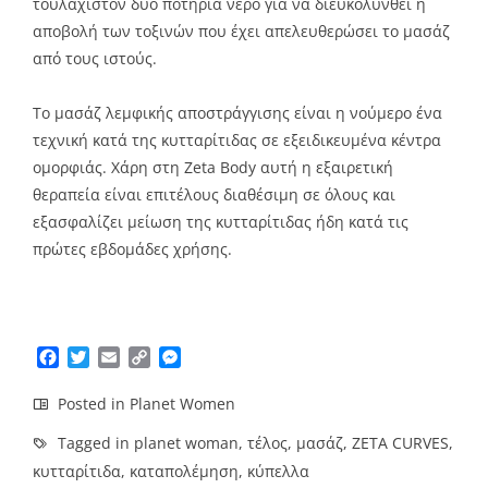
τουλάχιστον δύο ποτήρια νερό για να διευκολυνθεί η
αποβολή των τοξινών που έχει απελευθερώσει το μασάζ
από τους ιστούς.
Το μασάζ λεμφικής αποστράγγισης είναι η νούμερο ένα
τεχνική κατά της κυτταρίτιδας σε εξειδικευμένα κέντρα
ομορφιάς. Χάρη στη Zeta Body αυτή η εξαιρετική
θεραπεία είναι επιτέλους διαθέσιμη σε όλους και
εξασφαλίζει μείωση της κυτταρίτιδας ήδη κατά τις
πρώτες εβδομάδες χρήσης.
Facebook
Twitter
Email
Copy
Messenger
Link
Posted in
Planet Women
Tagged in
planet woman
,
τέλος
,
μασάζ
,
ZETA CURVES
,
κυτταρίτιδα
,
καταπολέμηση
,
κύπελλα