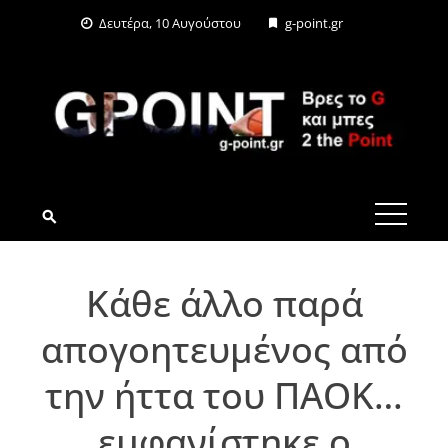
Skip
Δευτέρα, 10 Αυγούστου
g-point.gr
to
content
G-POINT.GR
Κάθε άλλο παρά
απογοητευμένος από
την ήττα του ΠΑΟΚ…
εμφανίστηκε ο