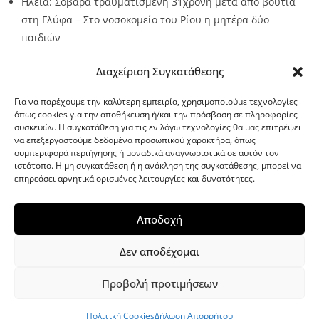
Ηλεία: Σοβαρά τραυματισμένη 31χρονη μετά από βουτιά
στη Γλύφα – Στο νοσοκομείο του Ρίου η μητέρα δύο
παιδιών
Source:
Metro24.gr
Date: 2026-08-10
By metro24
Διαχείριση Συγκατάθεσης
Για να παρέχουμε την καλύτερη εμπειρία, χρησιμοποιούμε τεχνολογίες
όπως cookies για την αποθήκευση ή/και την πρόσβαση σε πληροφορίες
συσκευών. Η συγκατάθεση για τις εν λόγω τεχνολογίες θα μας επιτρέψει
να επεξεργαστούμε δεδομένα προσωπικού χαρακτήρα, όπως
G-point.gr
συμπεριφορά περιήγησης ή μοναδικά αναγνωριστικά σε αυτόν τον
ιστότοπο. Η μη συγκατάθεση ή η ανάκληση της συγκατάθεσης, μπορεί να
επηρεάσει αρνητικά ορισμένες λειτουργίες και δυνατότητες.
Αποδοχή
Δεν αποδέχομαι
Προβολή προτιμήσεων
WordPress Theme
|
Viral News
by HashThemes
Πολιτική Cookies
Δήλωση Απορρήτου