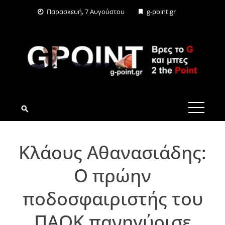
Skip
Παρασκευή, 7 Αυγούστου
g-point.gr
to
content
G-POINT.GR
Κλάους Αθανασιάδης:
Ο πρώην
ποδοσφαιριστής του
ΠΑΟΚ πανηγύρισε