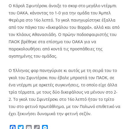
Ο Κάρολ Σφιντέρσκι άνοιξε το σκορ στο μεγάλο ντέρμπι
του ΟΑΚΑ, κάνοντας το 1-0 για την ομάδα του Άμπελ
Φερέιρα στο 16ο λεπτό. Το γκολ πανηγυρίστηκε έξαλλα
από τον πάγκο του «δικεφάλου του Βορρά», αλλά και από
τον Κλάους Αθανασιάδη. Ο πρώην ποδοσφαιριστής του
ΠΑΟΚ βρέθηκε στα επίσημα του ΟΑΚΑ για να
παρακολουθήσει από κοντά τις προσπάθειες της
αγαπημένης του ομάδας.
Ο Έλληνας φορ πανηγύρισε κι αυτός με τη σειρά του το
γκολ του Σφιντέρσκι που έβαλε μπροστά τον ΠΑΟΚ, σε
ένα ντέρμπι με αρκετές συγκινήσεις, το οποίο είχε άλλα
τρία τέρματα, με τους δύο δικεφάλους να μένουν στο 2-
2. Το γκολ του Σφιντέρσκι στο 16ο λεπτό ήταν το τρίτο
του στο φετινό πρωτάθλημα, με τον Πολωνό επιθετικό να
έχει ξεκινήσει δυναμικά την φετινή σεζόν.
Facebook
Twitter
Email
Copy
Messenger