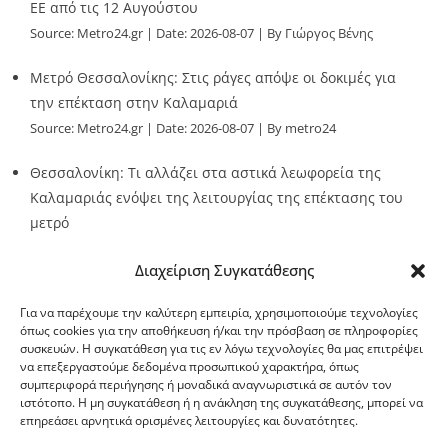
ΕΕ από τις 12 Αυγούστου
Source:
Metro24.gr
Date: 2026-08-07
By Γιώργος Βένης
Μετρό Θεσσαλονίκης: Στις ράγες απόψε οι δοκιμές για
την επέκταση στην Καλαμαριά
Source:
Metro24.gr
Date: 2026-08-07
By metro24
Θεσσαλονίκη: Τι αλλάζει στα αστικά λεωφορεία της
Καλαμαριάς ενόψει της λειτουργίας της επέκτασης του
μετρό
Source:
Metro24.gr
Date: 2026-08-07
By metro24
Διαχείριση Συγκατάθεσης
Για να παρέχουμε την καλύτερη εμπειρία, χρησιμοποιούμε τεχνολογίες
όπως cookies για την αποθήκευση ή/και την πρόσβαση σε πληροφορίες
συσκευών. Η συγκατάθεση για τις εν λόγω τεχνολογίες θα μας επιτρέψει
να επεξεργαστούμε δεδομένα προσωπικού χαρακτήρα, όπως
G-point.gr
συμπεριφορά περιήγησης ή μοναδικά αναγνωριστικά σε αυτόν τον
ιστότοπο. Η μη συγκατάθεση ή η ανάκληση της συγκατάθεσης, μπορεί να
επηρεάσει αρνητικά ορισμένες λειτουργίες και δυνατότητες.