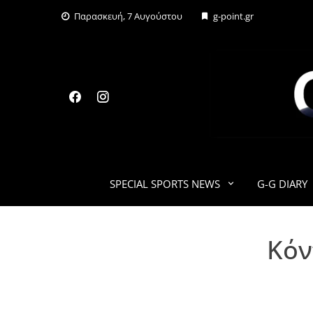
Skip
Παρασκευή, 7 Αυγούστου
g-point.gr
to
content
SPECIAL SPORTS NEWS
G-G DIARY
Κόν