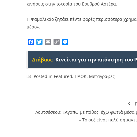
κινήσεις στην ιστορία του Ερυθρού Αστέρα.
Η Φαμαλικάο ζητάει πέντε φορές περισσότερα χρήμα
μέσο».
Facebook
Twitter
Email
Copy
Messenger
Link
Διάβασε
Κινείται για την απόκτηση του 
Posted in
Featured
,
ΠΑΟΚ
,
Μεταγραφες
P
Λουτσέσκου: «Αγαπώ με πάθος, έχω φωτιά μέσα 
– Το σεξ είναι πολύ σημαντ