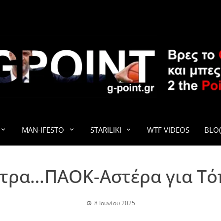
G-POINT
MAN-IFESTO
STARILIKI
WTF VIDEOS
BLO(
τρα…ΠΑΟΚ-Αστέρα για Τό
8 Ιουνίου 2025