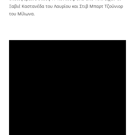
Ξαβιέ Καστανέδα του Λαυρίου και Στιβ Μπαρτ Τζούνιορ
του Μίλωνα.