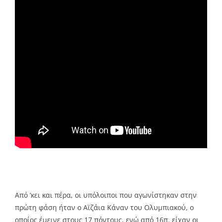
Από ‘κει και πέρα, οι υπόλοιποι που αγωνίστηκαν στην
πρώτη φάση ήταν ο Αϊζάια Κάναν του Ολυμπιακού, ο
οποίος έμεινε στους 17 πόντους, ενώ από 16π. είχαν οι