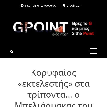
Skip
Πέμπτη, 6 Αυγούστου
g-point.gr
to
content
G-POINT.GR
Κορυφαίος
«εκτελεστής» στα
τρίποντα… ο
Μπελιάουσκας του