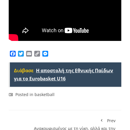
Facebook
Twitter
Email
Copy
Messenger
Link
Διάβασε
Η αποστολή της Εθνικής Παίδων
για το Eurobasket U16
Posted in
basketball
Prev
Ανακουφισμένος με τη νίκη, αλλά και την