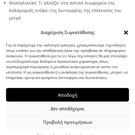
Θεσσαλονίκη: Τι αλλάζει στα αστικά λεωφορεία της
Καλαμαριάς ενόψει της λειτουργίας της επέκτασης του
μετρό
Source:
Metro24.gr
Date: 2026-08-07
By metro24
Διαχείριση Συγκατάθεσης
Για να παρέχουμε την καλύτερη εμπειρία, χρησιμοποιούμε τεχνολογίες
όπως cookies για την αποθήκευση ή/και την πρόσβαση σε πληροφορίες
συσκευών. Η συγκατάθεση για τις εν λόγω τεχνολογίες θα μας επιτρέψει
να επεξεργαστούμε δεδομένα προσωπικού χαρακτήρα, όπως
G-point.gr
συμπεριφορά περιήγησης ή μοναδικά αναγνωριστικά σε αυτόν τον
ιστότοπο. Η μη συγκατάθεση ή η ανάκληση της συγκατάθεσης, μπορεί να
επηρεάσει αρνητικά ορισμένες λειτουργίες και δυνατότητες.
Αποδοχή
Δεν αποδέχομαι
Προβολή προτιμήσεων
WordPress Theme
|
Viral News
by HashThemes