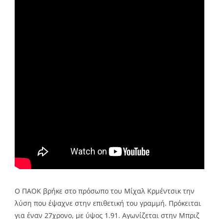
Ο ΠΑΟΚ βρήκε στο πρόσωπο του Μίχαλ Κρμέντσικ την
λύση που έψαχνε στην επιθετική του γραμμή. Πρόκειται
για έναν 27χρονο, με ύψος 1.91. Αγωνίζεται στην Μπριζ