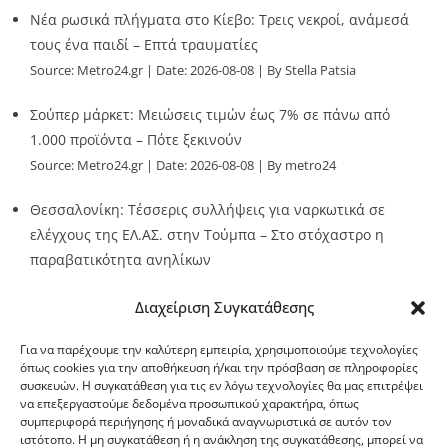
Νέα ρωσικά πλήγματα στο Κίεβο: Τρεις νεκροί, ανάμεσά
τους ένα παιδί – Επτά τραυματίες
Source:
Metro24.gr
Date: 2026-08-08
By Stella Patsia
Σούπερ μάρκετ: Μειώσεις τιμών έως 7% σε πάνω από
1.000 προϊόντα – Πότε ξεκινούν
Source:
Metro24.gr
Date: 2026-08-08
By metro24
Θεσσαλονίκη: Τέσσερις συλλήψεις για ναρκωτικά σε
ελέγχους της ΕΛ.ΑΣ. στην Τούμπα – Στο στόχαστρο η
παραβατικότητα ανηλίκων
Source:
Metro24.gr
Date: 2026-08-08
By metro24
Διαχείριση Συγκατάθεσης
Για να παρέχουμε την καλύτερη εμπειρία, χρησιμοποιούμε τεχνολογίες
όπως cookies για την αποθήκευση ή/και την πρόσβαση σε πληροφορίες
συσκευών. Η συγκατάθεση για τις εν λόγω τεχνολογίες θα μας επιτρέψει
να επεξεργαστούμε δεδομένα προσωπικού χαρακτήρα, όπως
G-point.gr
συμπεριφορά περιήγησης ή μοναδικά αναγνωριστικά σε αυτόν τον
ιστότοπο. Η μη συγκατάθεση ή η ανάκληση της συγκατάθεσης, μπορεί να