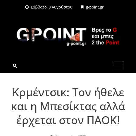
Skip
Σάββατο, 8 Αυγούστου
g-point.gr
to
content
G-POINT.GR
Κρμέντσικ: Τον ήθελε
και η Μπεσίκτας αλλά
έρχεται στον ΠΑΟΚ!