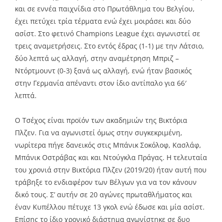
και σε εννέα παιχνίδια στο Πρωτάθλημα του Βελγίου,
έχει πετύχει τρία τέρματα ενώ έχει μοιράσει και δύο
ασίστ. Στο φετινό Champions League έχει αγωνιστεί σε
τρεις αναμετρήσεις. Στο εντός έδρας (1-1) με την Λάτσιο,
δύο λεπτά ως αλλαγή, στην αναμέτρηση Μπριζ –
Ντόρτμουντ (0-3) ξανά ως αλλαγή, ενώ ήταν βασικός
στην Γερμανία απέναντι στον ίδιο αντίπαλο για 66′
λεπτά.
Ο Τσέχος είναι προϊόν των ακαδημιών της Βικτόρια
Πλζεν. Για να αγωνιστεί όμως στην συγκεκριμένη,
νωρίτερα πήγε δανεικός στις Μπάνικ Σοκόλοφ, Κασλάφ,
Μπάνικ Οστράβας και και Ντούγκλα Πράγας. Η τελευταία
του χρονιά στην Βικτόρια Πλζεν (2019/20) ήταν αυτή που
τράβηξε το ενδιαφέρον των Βέλγων για να τον κάνουν
δικό τους. Σ’ αυτήν σε 20 αγώνες πρωταθλήματος και
έναν Κυπέλλου πέτυχε 13 γκολ ενώ έδωσε και μία ασίστ.
Επίσης το ίδιο χρονικό διάστημα αγωνίστηκε σε δυο