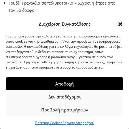
Γουδί: Τραγωδία σε πολυκατοικία – 53χρονη έπεσε από
τον 5ο όροφο
Source:
Metro24.gr
Date: 2026-08-07
By metro24
Διαχείριση Συγκατάθεσης
Για να παρέχουμε την καλύτερη εμπειρία, χρησιμοποιούμε τεχνολογίες
όπως cookies για την αποθήκευση ή/και την πρόσβαση σε πληροφορίες
συσκευών. Η συγκατάθεση για τις εν λόγω τεχνολογίες θα μας επιτρέψει
να επεξεργαστούμε δεδομένα προσωπικού χαρακτήρα, όπως
G-point.gr
συμπεριφορά περιήγησης ή μοναδικά αναγνωριστικά σε αυτόν τον
ιστότοπο. Η μη συγκατάθεση ή η ανάκληση της συγκατάθεσης, μπορεί να
επηρεάσει αρνητικά ορισμένες λειτουργίες και δυνατότητες.
Αποδοχή
Δεν αποδέχομαι
Προβολή προτιμήσεων
WordPress Theme
|
Viral News
by HashThemes
Πολιτική Cookies
Δήλωση Απορρήτου