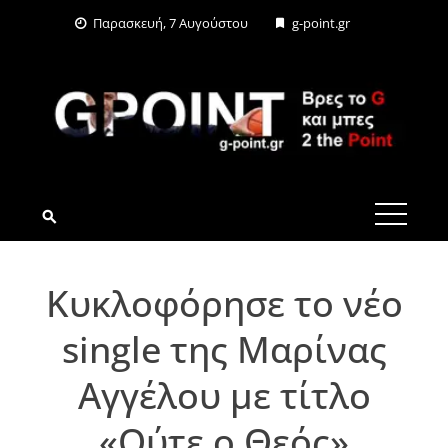
Skip
Παρασκευή, 7 Αυγούστου
g-point.gr
to
content
G-POINT.GR
Κυκλοφόρησε το νέο
single της Μαρίνας
Αγγέλου με τίτλο
«Ούτε ο Θεός»