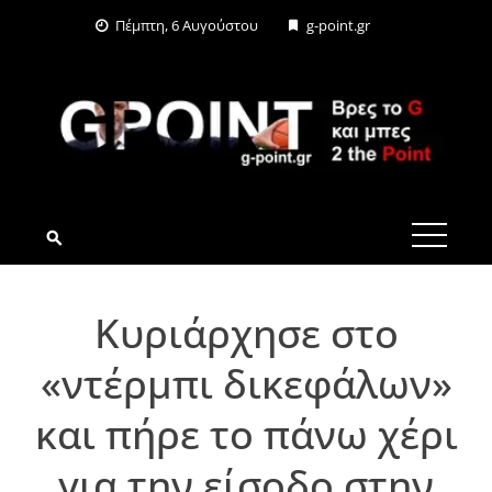
Skip
Πέμπτη, 6 Αυγούστου
g-point.gr
to
content
G-POINT.GR
Κυριάρχησε στο
«ντέρμπι δικεφάλων»
και πήρε το πάνω χέρι
για την είσοδο στην