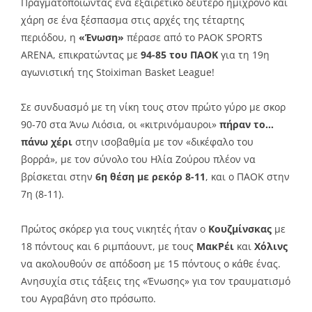
Πραγματοποιώντας ένα εξαιρετικό δεύτερο ημίχρονο και
χάρη σε ένα ξέσπασμα στις αρχές της τέταρτης
περιόδου, η
«Ένωση»
πέρασε από τo PAOK SPORTS
ARENA, επικρατώντας με
94-85 του ΠΑΟΚ
για τη 19η
αγωνιστική της Stoiximan Basket League!
Σε συνδυασμό με τη νίκη τους στον πρώτο γύρο με σκορ
90-70 στα Άνω Λιόσια, οι «κιτρινόμαυροι»
πήραν το…
πάνω χέρι
στην ισοβαθμία με τον «δικέφαλο του
βορρά», με τον σύνολο του Ηλία Ζούρου πλέον να
βρίσκεται στην
6η θέση με ρεκόρ 8-11
, και ο ΠΑΟΚ στην
7η (8-11).
Πρώτος σκόρερ για τους νικητές ήταν ο
Κουζμίνσκας
με
18 πόντους και 6 ριμπάουντ, με τους
ΜακΡέι
και
Χόλινς
να ακολουθούν σε απόδοση με 15 πόντους ο κάθε ένας.
Ανησυχία στις τάξεις της «Ένωσης» για τον τραυματισμό
του Αγραβάνη στο πρόσωπο.