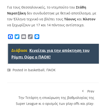
Για τους Θεσσαλονικείς, το ντεμπούτο του
Στάθη
Νερατζάκη
δεν συνδυάστηκε με θετικό αποτέλεσμα, με
τον Έλληνα τεχνικό να βλέπει τους
Τάουνς
και
Άλστον
να ξεχωρίζουν με 17 και 14 πόντους αντίστοιχα.
Facebook
Twitter
Email
Copy
Messenger
Link
Διάβασε
Κινείται για την απόκτηση του
Ρόμπι Ούρε ο ΠΑΟΚ!
Posted in
basketball
,
ΠΑΟΚ
Prev
Την Τετάρτη η επικύρωση της βαθμολογίας της
Super League κι ο ορισμός των play-offs και play-