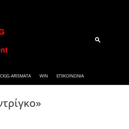
.GR
CK)G-ARISMATA
WIN
ΕΠΙΚΟΙΝΩΝΊΑ
ντρίγκο»