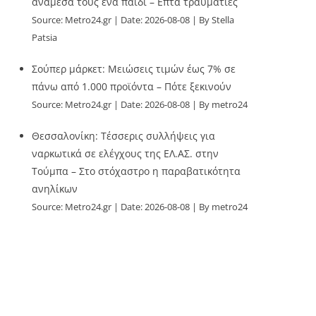
ανάμεσά τους ένα παιδί – Επτά τραυματίες
Source:
Metro24.gr
Date: 2026-08-08
By Stella
Patsia
Σούπερ μάρκετ: Μειώσεις τιμών έως 7% σε
πάνω από 1.000 προϊόντα – Πότε ξεκινούν
Source:
Metro24.gr
Date: 2026-08-08
By metro24
Θεσσαλονίκη: Τέσσερις συλλήψεις για
ναρκωτικά σε ελέγχους της ΕΛ.ΑΣ. στην
Τούμπα – Στο στόχαστρο η παραβατικότητα
ανηλίκων
Source:
Metro24.gr
Date: 2026-08-08
By metro24