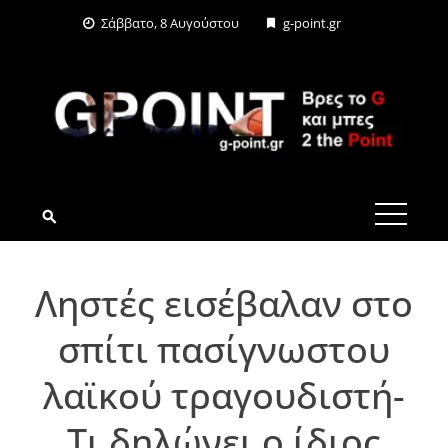
Skip
Σάββατο, 8 Αυγούστου
g-point.gr
to
content
G-POINT.GR
Ληστές εισέβαλαν στο
σπίτι πασίγνωστου
λαϊκού τραγουδιστή-
Τι δηλώνει ο ίδιος