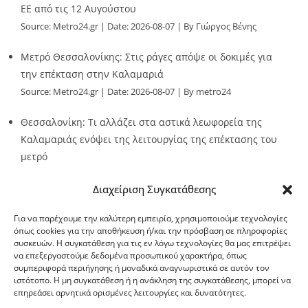
ΕΕ από τις 12 Αυγούστου
Source:
Metro24.gr
Date: 2026-08-07
By Γιώργος Βένης
Μετρό Θεσσαλονίκης: Στις ράγες απόψε οι δοκιμές για
την επέκταση στην Καλαμαριά
Source:
Metro24.gr
Date: 2026-08-07
By metro24
Θεσσαλονίκη: Τι αλλάζει στα αστικά λεωφορεία της
Καλαμαριάς ενόψει της λειτουργίας της επέκτασης του
μετρό
Source:
Metro24.gr
Date: 2026-08-07
By metro24
Διαχείριση Συγκατάθεσης
Για να παρέχουμε την καλύτερη εμπειρία, χρησιμοποιούμε τεχνολογίες
όπως cookies για την αποθήκευση ή/και την πρόσβαση σε πληροφορίες
συσκευών. Η συγκατάθεση για τις εν λόγω τεχνολογίες θα μας επιτρέψει
να επεξεργαστούμε δεδομένα προσωπικού χαρακτήρα, όπως
G-point.gr
συμπεριφορά περιήγησης ή μοναδικά αναγνωριστικά σε αυτόν τον
ιστότοπο. Η μη συγκατάθεση ή η ανάκληση της συγκατάθεσης, μπορεί να
επηρεάσει αρνητικά ορισμένες λειτουργίες και δυνατότητες.