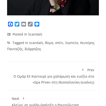
Facebook
Twitter
Email
Copy
Messenger
Link
Posted in
Scandals
Tagged in
scandals
,
θύμα
,
σπίτι
,
ληστεία
,
Λευτέρης
Πανταζής
,
διάρρηξης
Prev
Ο Ομάρ Ελ Καντουρί για χαλάρωση και ευεξία στα
«Spa Prive» στη Θεσσαλονίκη (εικόνες)
Next
Κλείνει σε ομάδα-έκπληξη ο Ραντούλιτσα!