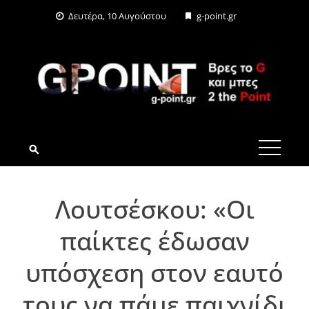
Skip
Δευτέρα, 10 Αυγούστου
g-point.gr
to
content
G-POINT.GR
Λουτσέσκου: «Οι
παίκτες έδωσαν
υπόσχεση στον εαυτό
τους να πάμε παιχνίδι