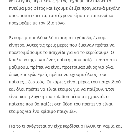
και στιγμές περίπλοκες φέτος. Έχουμε βελτιώσει το
πνεύμα μας φέτος και έχουμε δείξει πραγματικά μεγάλη
αποφασιστικότητα, ταυτόχρονα είμαστε ταπεινοί και
προχωράμε με τον ίδιο τόνο.
Έχουμε μια πολύ καλή στάση στο γήπεδο, έχουμε
κίνητρο. Αυτές τις τρεις μέρες που έμειναν πρέπει να
προετοιμάσουμε το παιχνίδι για να το κερδίσουμε. Ο
Κουλιεράκης είναι ένας παίκτης που παίζει πάντα στο
μάξιμουμ, πρέπει να είναι προετοιμασμένος για όλα,
όπως και εγώ. Εμείς πρέπει να έχουμε όλους τους
παίκτες… ζεστούς. Οι κάρτες είναι μέρος του παιχνιδιού
και όλοι πρέπει να είναι έτοιμοι για να παίξουν. Έτσι
είναι και η λογική του rotation μέσα στη χρονιά, ο
παίκτης που θα παίξει στη θέση του πρέπει να είναι
έτοιμος για ένα κρίσιμο παιχνίδι».
Για το τι σκέφτεται αν είχε κερδίσει ο ΠΑΟΚ τη Λαμία και