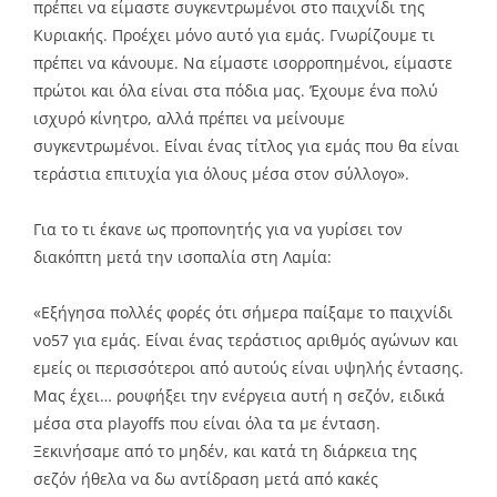
πρέπει να είμαστε συγκεντρωμένοι στο παιχνίδι της
Κυριακής. Προέχει μόνο αυτό για εμάς. Γνωρίζουμε τι
πρέπει να κάνουμε. Να είμαστε ισορροπημένοι, είμαστε
πρώτοι και όλα είναι στα πόδια μας. Έχουμε ένα πολύ
ισχυρό κίνητρο, αλλά πρέπει να μείνουμε
συγκεντρωμένοι. Είναι ένας τίτλος για εμάς που θα είναι
τεράστια επιτυχία για όλους μέσα στον σύλλογο».
Για το τι έκανε ως προπονητής για να γυρίσει τον
διακόπτη μετά την ισοπαλία στη Λαμία:
«Εξήγησα πολλές φορές ότι σήμερα παίξαμε το παιχνίδι
νο57 για εμάς. Είναι ένας τεράστιος αριθμός αγώνων και
εμείς οι περισσότεροι από αυτούς είναι υψηλής έντασης.
Μας έχει… ρουφήξει την ενέργεια αυτή η σεζόν, ειδικά
μέσα στα playoffs που είναι όλα τα με ένταση.
Ξεκινήσαμε από το μηδέν, και κατά τη διάρκεια της
σεζόν ήθελα να δω αντίδραση μετά από κακές