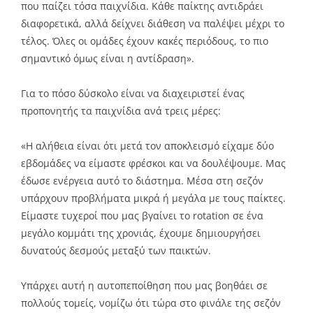
που παίζει τόσα παιχνίδια. Κάθε παίκτης αντιδράει
διαφορετικά, αλλά δείχνει διάθεση να παλέψει μέχρι το
τέλος. Όλες οι ομάδες έχουν κακές περιόδους, το πιο
σημαντικό όμως είναι η αντίδραση».
Για το πόσο δύσκολο είναι να διαχειριστεί ένας
προπονητής τα παιχνίδια ανά τρεις μέρες:
«Η αλήθεια είναι ότι μετά τον αποκλεισμό είχαμε δύο
εβδομάδες να είμαστε φρέσκοι και να δουλέψουμε. Μας
έδωσε ενέργεια αυτό το διάστημα. Μέσα στη σεζόν
υπάρχουν προβλήματα μικρά ή μεγάλα με τους παίκτες.
Είμαστε τυχεροί που μας βγαίνει το rotation σε ένα
μεγάλο κομμάτι της χρονιάς, έχουμε δημιουργήσει
δυνατούς δεσμούς μεταξύ των παικτών.
Υπάρχει αυτή η αυτοπεποίθηση που μας βοηθάει σε
πολλούς τομείς, νομίζω ότι τώρα στο φινάλε της σεζόν