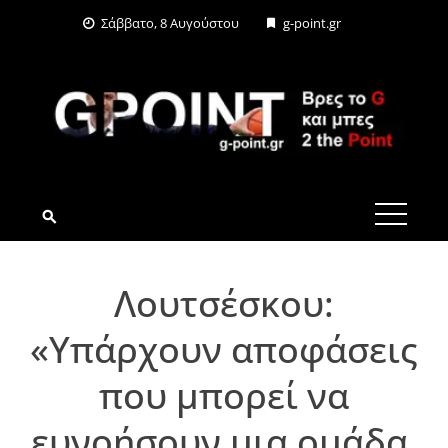
Skip
Σάββατο, 8 Αυγούστου
g-point.gr
to
content
G-POINT.GR
Λουτσέσκου:
«Υπάρχουν αποφάσεις
που μπορεί να
ευνοήσουν μια ομάδα,