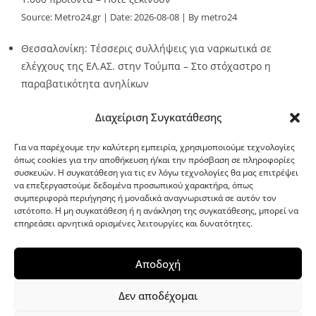
Source:
Metro24.gr
Date: 2026-08-08
By metro24
Θεσσαλονίκη: Τέσσερις συλλήψεις για ναρκωτικά σε
ελέγχους της ΕΛ.ΑΣ. στην Τούμπα – Στο στόχαστρο η
παραβατικότητα ανηλίκων
Source:
Metro24.gr
Date: 2026-08-08
By metro24
Διαχείριση Συγκατάθεσης
Για να παρέχουμε την καλύτερη εμπειρία, χρησιμοποιούμε τεχνολογίες
όπως cookies για την αποθήκευση ή/και την πρόσβαση σε πληροφορίες
συσκευών. Η συγκατάθεση για τις εν λόγω τεχνολογίες θα μας επιτρέψει
να επεξεργαστούμε δεδομένα προσωπικού χαρακτήρα, όπως
G-point.gr
συμπεριφορά περιήγησης ή μοναδικά αναγνωριστικά σε αυτόν τον
ιστότοπο. Η μη συγκατάθεση ή η ανάκληση της συγκατάθεσης, μπορεί να
επηρεάσει αρνητικά ορισμένες λειτουργίες και δυνατότητες.
Αποδοχή
Δεν αποδέχομαι