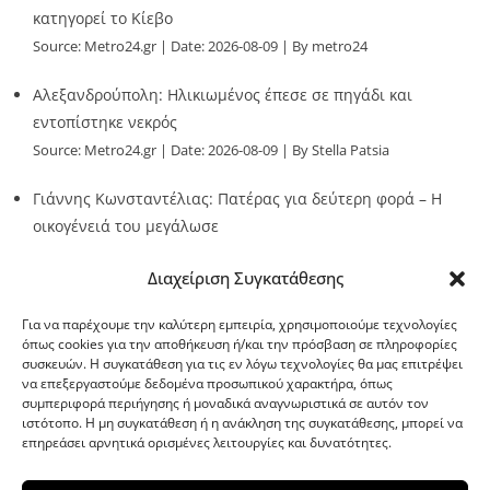
κατηγορεί το Κίεβο
Source:
Metro24.gr
Date: 2026-08-09
By metro24
Αλεξανδρούπολη: Ηλικιωμένος έπεσε σε πηγάδι και
εντοπίστηκε νεκρός
Source:
Metro24.gr
Date: 2026-08-09
By Stella Patsia
Γιάννης Κωνσταντέλιας: Πατέρας για δεύτερη φορά – Η
οικογένειά του μεγάλωσε
Source:
Metro24.gr
Date: 2026-08-09
By metro24
Διαχείριση Συγκατάθεσης
Για να παρέχουμε την καλύτερη εμπειρία, χρησιμοποιούμε τεχνολογίες
όπως cookies για την αποθήκευση ή/και την πρόσβαση σε πληροφορίες
συσκευών. Η συγκατάθεση για τις εν λόγω τεχνολογίες θα μας επιτρέψει
να επεξεργαστούμε δεδομένα προσωπικού χαρακτήρα, όπως
G-point.gr
συμπεριφορά περιήγησης ή μοναδικά αναγνωριστικά σε αυτόν τον
ιστότοπο. Η μη συγκατάθεση ή η ανάκληση της συγκατάθεσης, μπορεί να
επηρεάσει αρνητικά ορισμένες λειτουργίες και δυνατότητες.