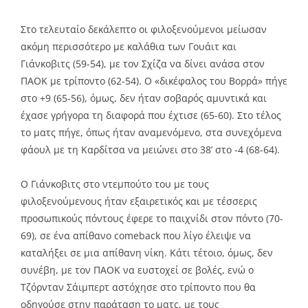
Στο τελευταίο δεκάλεπτο οι φιλοξενούμενοι μείωσαν
ακόμη περισσότερο με καλάθια των Γουάιτ και
Γιάνκοβιτς (59-54), με τον Σχίζα να δίνει ανάσα στον
ΠΑΟΚ με τρίποντο (62-54). Ο «δικέφαλος του Βορρά» πήγε
στο +9 (65-56), όμως, δεν ήταν σοβαρός αμυντικά και
έχασε γρήγορα τη διαφορά που έχτισε (65-60). Στο τέλος
το ματς πήγε, όπως ήταν αναμενόμενο, στα συνεχόμενα
φάουλ με τη Καρδίτσα να μειώνει στο 38’ στο -4 (68-64).
Ο Γιάνκοβιτς στο ντεμπούτο του με τους
φιλοξενούμενους ήταν εξαιρετικός και με τέσσερις
προσωπικούς πόντους έφερε το παιχνίδι στον πόντο (70-
69), σε ένα απίθανο comeback που λίγο έλειψε να
καταλήξει σε μια απίθανη νίκη. Κάτι τέτοιο, όμως, δεν
συνέβη, με τον ΠΑΟΚ να ευστοχεί σε βολές, ενώ ο
Τζόρνταν Σάιμπερτ αστόχησε στο τρίποντο που θα
οδηγούσε στην παράταση το ματς, με τους