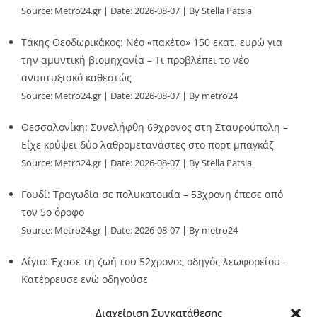
Source:
Metro24.gr
Date: 2026-08-07
By Stella Patsia
Τάκης Θεοδωρικάκος: Νέο «πακέτο» 150 εκατ. ευρώ για
την αμυντική βιομηχανία – Τι προβλέπει το νέο
αναπτυξιακό καθεστώς
Source:
Metro24.gr
Date: 2026-08-07
By metro24
Θεσσαλονίκη: Συνελήφθη 69χρονος στη Σταυρούπολη –
Είχε κρύψει δύο λαθρομετανάστες στο πορτ μπαγκάζ
Source:
Metro24.gr
Date: 2026-08-07
By Stella Patsia
Γουδί: Τραγωδία σε πολυκατοικία – 53χρονη έπεσε από
τον 5ο όροφο
Source:
Metro24.gr
Date: 2026-08-07
By metro24
Αίγιο: Έχασε τη ζωή του 52χρονος οδηγός λεωφορείου –
Κατέρρευσε ενώ οδηγούσε
Source:
Metro24.gr
Date: 2026-08-07
By metro24
Διαχείριση Συγκατάθεσης