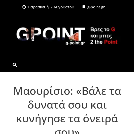
Skip
Παρασκευή, 7 Αυγούστου
g-point.gr
to
content
G-POINT.GR
Μαουρίσιο: «Βάλε τα
δυνατά σου και
κυνήγησε τα όνειρά
σου»