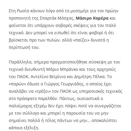
Στη Ρωσία κάνουν λόγο από το μεσημέρι για τον πρώην
προπονητή της Σπαρτάκ Μόσχας,
Μάσιμο Καρέρα
και
φαίνεται ότι υπάρχουν σοβαρές σκέψεις για τον Ιταλό
τεχνικό. Δεν μπορεί να ειπωθεί ότι είναι φαβορί ή ότι
βρίσκεται προ των πυλών, αλλά «παίζει» δυνατά η
περίπτωσή του.
Παράλληλα, σήμερα πραγματοποιήθηκε σύσκεψη με τον
τεχνικό διευθυντή Μάριο Μπράνκο και τους αρχηγούς
του ΠΑΟΚ, Αντελίνο Βεϊρίνια και Δημήτρη Πέλκα. Το
«παρών» έδωσε ο Γιώργος Γεωργιάδης, ο οποίος έχει
αναλάβει να «τρέξει» τον ΠΑΟΚ ως υπηρεσιακός τεχνικός
στο πρόσφατο παρελθόν. Πάντως, ουσιαστικά ο
παλαίμαχος εξτρέμ δεν έχει πάψει ποτέ να συνεργάζεται
με τον σύλλογο και μπορεί η παρουσία του να μην
σημαίνει πολλά ή τέλος πάντων να μην… αποκαλύπτει
κάποια εξέλιξη.