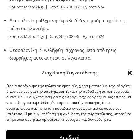
Source:
Metro24.gr
Date: 2026-08-06
By metro24
Θεσσαλονίκη: 46χρονη έκρυβε 910 γραμμάρια ηρωίνης
μέσα σε πλυντήριο
Source:
Metro24.gr
Date: 2026-08-06
By metro24
Θεσσαλονίκη: Συνελήφθη 20χρονος μετά από τρεις
διαρρήξεις αυτοκινήτων σε λίγα λεπτά
Source:
Metro24.gr
Date: 2026-08-06
By Stella Patsia
Διαχείριση Συγκατάθεσης
Για να παρέχουμε την καλύτερη εμπειρία, χρησιμοποιούμε τεχνολογίες
όπως cookies για την αποθήκευση ή/και την πρόσβαση σε πληροφορίες
συσκευών. Η συγκατάθεση για τις εν λόγω τεχνολογίες θα μας επιτρέψει
να επεξεργαστούμε δεδομένα προσωπικού χαρακτήρα, όπως
G-point.gr
συμπεριφορά περιήγησης ή μοναδικά αναγνωριστικά σε αυτόν τον
ιστότοπο. Η μη συγκατάθεση ή η ανάκληση της συγκατάθεσης, μπορεί να
επηρεάσει αρνητικά ορισμένες λειτουργίες και δυνατότητες.
Αποδοχή