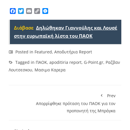
Facebook
Twitter
Email
Copy
Messenger
Link
Διάβασε
Δηλώθηκαν Γιαννούλης και Λουσέ
στην ευρωπαϊκή λίστα του ΠΑΟΚ
Posted in
Featured
,
Αποδυτήρια Report
Tagged in
ΠΑΟΚ
,
apoditiria report
,
G-Point.gr
,
Ραζβαν
Λουτσεσκου
,
Μασιμο Καρερα
Prev
Απορρίφθηκε πρόταση του ΠΑΟΚ για τον
προπονητή της Μπράγκα