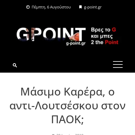
Skip
Πέμπτη, 6 Αυγούστου
g-point.gr
to
content
G-POINT.GR
Μάσιμο Καρέρα, ο
αντι-Λουτσέσκου στον
ΠΑΟΚ;