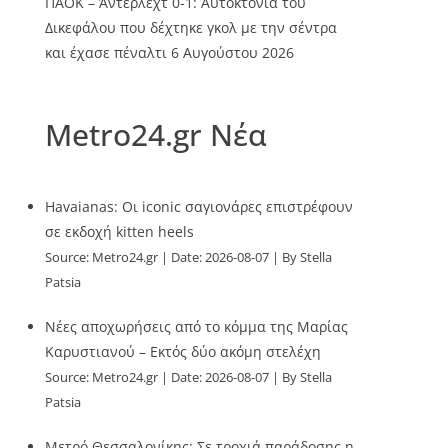
ΠΑΟΚ – Άντερλεχτ 0-1: Αυτοκτονία του
Δικεφάλου που δέχτηκε γκολ με την σέντρα
και έχασε πέναλτι
6 Αυγούστου 2026
Metro24.gr Νέα
Havaianas: Οι iconic σαγιονάρες επιστρέφουν
σε εκδοχή kitten heels
Source:
Metro24.gr
Date: 2026-08-07
By Stella
Patsia
Νέες αποχωρήσεις από το κόμμα της Μαρίας
Καρυστιανού – Εκτός δύο ακόμη στελέχη
Source:
Metro24.gr
Date: 2026-08-07
By Stella
Patsia
Μετρό Θεσσαλονίκης: Σε τροχιά παράδοσης η