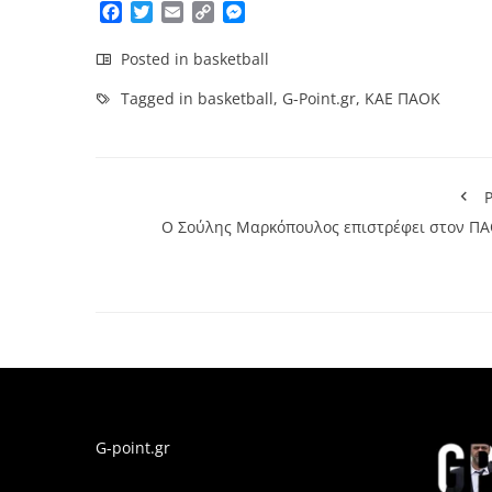
Facebook
Twitter
Email
Copy
Messenger
Link
Posted in
basketball
Tagged in
basketball
,
G-Point.gr
,
ΚΑΕ ΠΑΟΚ
P
Ο Σούλης Μαρκόπουλος επιστρέφει στον ΠΑ
G-point.gr