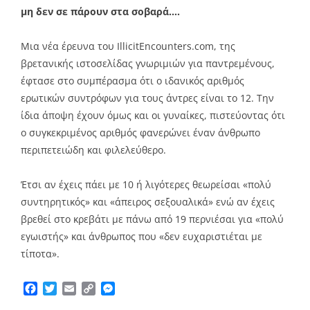
μη δεν σε πάρουν στα σοβαρά….
Μια νέα έρευνα του IllicitEncounters.com, της
βρετανικής ιστοσελίδας γνωριμιών για παντρεμένους,
έφτασε στο συμπέρασμα ότι ο ιδανικός αριθμός
ερωτικών συντρόφων για τους άντρες είναι το 12. Την
ίδια άποψη έχουν όμως και οι γυναίκες, πιστεύοντας ότι
ο συγκεκριμένος αριθμός φανερώνει έναν άνθρωπο
περιπετειώδη και φιλελεύθερο.
Έτσι αν έχεις πάει με 10 ή λιγότερες θεωρείσαι «πολύ
συντηρητικός» και «άπειρος σεξουαλικά» ενώ αν έχεις
βρεθεί στο κρεβάτι με πάνω από 19 περνιέσαι για «πολύ
εγωιστής» και άνθρωπος που «δεν ευχαριστιέται με
τίποτα».
Facebook
Twitter
Email
Copy
Messenger
Link