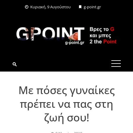
Skip
Κυριακή, 9 Αυγούστου
g-point.gr
to
content
G-POINT.GR
Με πόσες γυναίκες
πρέπει να πας στη
ζωή σου!