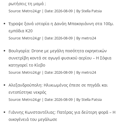
ρωτήσεις τη μαμά ;
Source:
Metro24.gr
Date: 2026-08-09
By Stella Patsia
Έγραψε ξανά ιστορία η Δανάη Μπακογιάννη στα 100μ.
εμπόδια Κ20
Source:
Metro24.gr
Date: 2026-08-09
By metro24
Βουλγαρία: Drone με μεγάλη ποσότητα εκρηκτικών
συνετρίβη κοντά σε αγωγό φυσικού αερίου – Η Σόφια
κατηγορεί το Κίεβο
Source:
Metro24.gr
Date: 2026-08-09
By metro24
Αλεξανδρούπολη: Ηλικιωμένος έπεσε σε πηγάδι και
εντοπίστηκε νεκρός
Source:
Metro24.gr
Date: 2026-08-09
By Stella Patsia
Γιάννης Κωνσταντέλιας: Πατέρας για δεύτερη φορά – Η
οικογένειά του μεγάλωσε
Source:
Metro24.gr
Date: 2026-08-09
By metro24