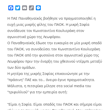
Facebook
Twitter
Email
Copy
Messenger
Link
Η ΠΑΕ Παναθηναϊκός βοήθησε να πραγματοποιηθεί η
ευχή μιας μικρής φίλης του ΠΑΟΚ. Η μικρή Σοφία
συνόδευσε τον Κωνσταντίνο Κουλιεράκη στον
αγωνιστικό χώρο της Λεωφόρου.
Ο Παναθηναϊκός έδωσε την ευκαιρία σε μία μικρή οπαδό
του ΠΑΟΚ, να συνοδεύσει τον Κωνσταντίνο Κουλιεράκη
του ΠΑΟΚ από την φυσούνα στον αγωνιστικό χώρο της
Λεωφόρου πριν την έναρξη του χθεσινού ντέρμπι μεταξύ
των δύο ομάδων.
Η μητέρα της μικρής Σοφίας επικοινώνησε με την
“πράσινη” ΠΑΕ και το… όνειρο έγινε πραγματικότητα.
Μάλιστα, η πιτσιρίκα μίλησε στα social media του
“τριφυλλιού” για την εμπειρία αυτή:
“Είμαι η Σοφία. Είμαι οπαδός του ΠΑΟΚ και σήμερα είμαι