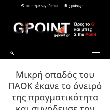
Skip
Πέμπτη, 6 Αυγούστου
g-point.gr
to
content
G-POINT.GR
Μικρή οπαδός του
ΠΑΟΚ έκανε το όνειρό
της πραγματικότητα
και συνόδευσε τον