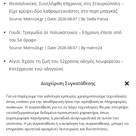
Θεσσαλονίκη: Συνελήφθη 69χρονος στη Σταυρούπολη –
Είχε κρύψει δύο λαθρομετανάστες στο πορτ μπαγκάζ
Source:
Metro24.gr
Date: 2026-08-07
By Stella Patsia
Γουδί: Τραγωδία σε πολυκατοικία – 53χρονη έπεσε από
τον 5ο όροφο
Source:
Metro24.gr
Date: 2026-08-07
By metro24
Αίγιο: Έχασε τη ζωή του 52χρονος οδηγός λεωφορείου –
Κατέρρευσε ενώ οδηγούσε
Source:
Metro24.gr
Date: 2026-08-07
By metro24
Διαχείριση Συγκατάθεσης
Για να παρέχουμε την καλύτερη εμπειρία, χρησιμοποιούμε τεχνολογίες
όπως cookies για την αποθήκευση ή/και την πρόσβαση σε πληροφορίες
συσκευών. Η συγκατάθεση για τις εν λόγω τεχνολογίες θα μας επιτρέψει
να επεξεργαστούμε δεδομένα προσωπικού χαρακτήρα, όπως
G-point.gr
συμπεριφορά περιήγησης ή μοναδικά αναγνωριστικά σε αυτόν τον
ιστότοπο. Η μη συγκατάθεση ή η ανάκληση της συγκατάθεσης, μπορεί να
επηρεάσει αρνητικά ορισμένες λειτουργίες και δυνατότητες.