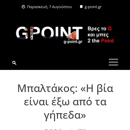
Skip
Παρασκευή, 7 Αυγούστου
g-point.gr
to
content
G-POINT.GR
Μπαλτάκος: «Η βία
είναι έξω από τα
γήπεδα»