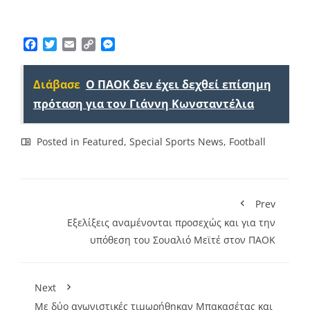
Facebook
Twitter
Email
Copy
Messenger
Link
Διάβασε
Ο ΠΑΟΚ δεν έχει δεχθεί επίσημη
πρόταση για τον Γιάννη Κωνσταντέλια
Posted in
Featured
,
Special Sports News
,
Football
Prev
Εξελίξεις αναμένονται προσεχώς και για την
υπόθεση του Σουαλιό Μεϊτέ στον ΠΑΟΚ
Next
Με δύο αγωνιστικές τιμωρήθηκαν Μπακασέτας και