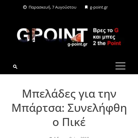
Skip
Παρασκευή, 7 Αυγούστου
g-point.gr
to
content
G-POINT.GR
Μπελάδες για την
Μπάρτσα: Συνελήφθη
ο Πικέ